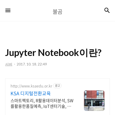
불
검
메뉴
불곰
곰
Jupyter Notebook이란?
서버
2017. 10. 18. 22:49
http://www.ksaedu.or.kr
광고
KSA 디지털전환교육
스마트팩토리, R활용데이터분석, SW
를활용한품질예측, IoT센터기술, 파
이썬활용