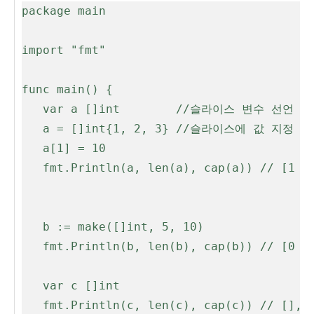
package main

import "fmt"

func main() {

   var a []int        //슬라이스 변수 선언

   a = []int{1, 2, 3} //슬라이스에 값 지정

   a[1] = 10

   fmt.Println(a, len(a), cap(a)) // [1 10 3], len 3, cap 3

   b := make([]int, 5, 10)

   fmt.Println(b, len(b), cap(b)) // [0 0 0 0 0] , len 5, cap 10

   var c []int

   fmt.Println(c, len(c), cap(c)) // [], len 0, cap 0
