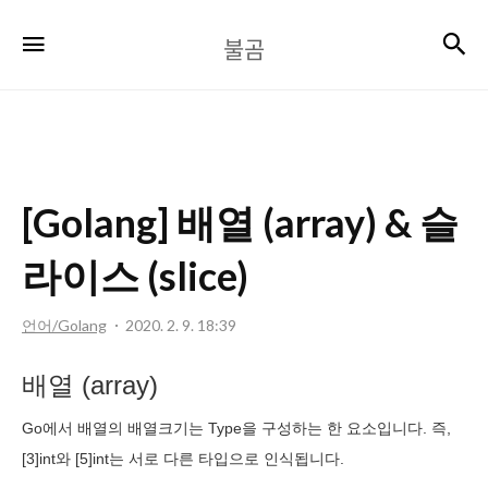
불
검
메뉴
불곰
곰
[Golang] 배열 (array) & 슬
라이스 (slice)
언어/Golang
2020. 2. 9. 18:39
배열 (array)
Go에서 배열의 배열크기는 Type을 구성하는 한 요소입니다. 즉,
[3]int와 [5]int는 서로 다른 타입으로 인식됩니다.