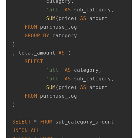
           category,

'all'
AS
 sub_category,

SUM
(price) 
AS
 amount

FROM
 purchase_log

GROUP
BY
 category

)

, total_amount 
AS
 (

SELECT
'all'
AS
 category,

'all'
AS
 sub_category,

SUM
(price) 
AS
 amount

FROM
 purchase_log

)

SELECT
*
FROM
UNION
ALL