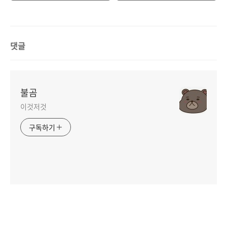
댓글
불곰
이것저것
구독하기