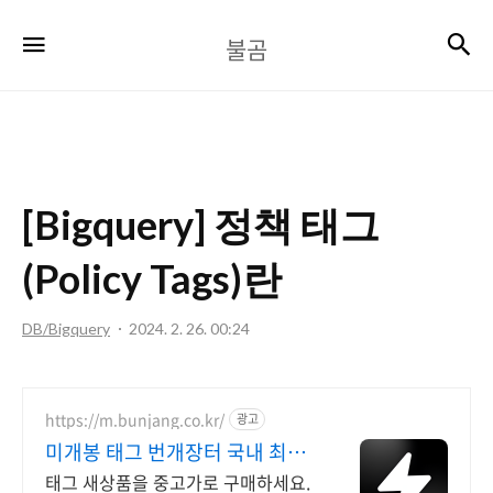
불
검
메뉴
불곰
곰
[Bigquery] 정책 태그
(Policy Tags)란
DB/Bigquery
2024. 2. 26. 00:24
https://m.bunjang.co.kr/
광고
미개봉 태그 번개장터 국내 최대
브랜드 중고거래
태그 새상품을 중고가로 구매하세요.