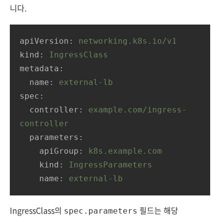
니다.
apiVersion
: 
networking.k8s.io/v1
kind
: 
IngressClass
metadata
:
name
: 
external-lb
spec
:
controller
: 
example.com/ingress-
controller
parameters
:
apiGroup
: 
k8s.example.com
kind
: 
IngressParameters
name
: 
external-lb
IngressClass의
필드는 해당
spec.parameters