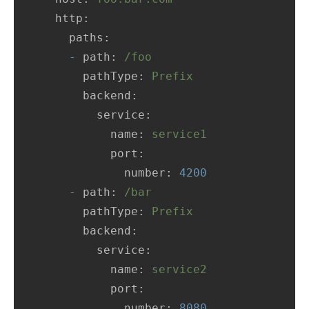
http:
paths:
-
path:
/foo
pathType:
Prefix
backend:
service:
name:
service1
port:
number:
4200
-
path:
/bar
pathType:
Prefix
backend:
service:
name:
service2
port:
number:
8080