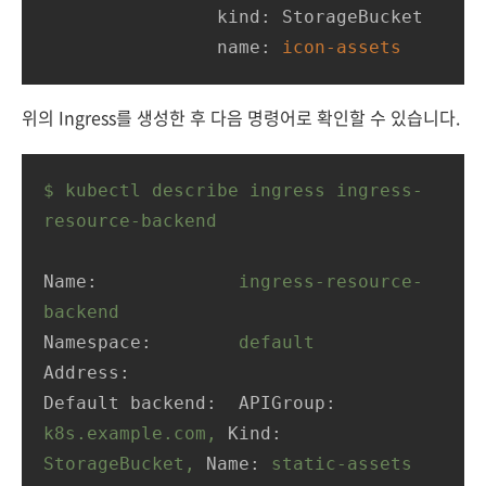
                kind: StorageBucket

                name: 
위의 Ingress를 생성한 후 다음 명령어로 확인할 수 있습니다.
$
kubectl
describe
ingress
ingress-
resource-backend
Name:
ingress-resource-
backend
Namespace:
default
Address:
Default backend:  APIGroup:
k8s.example.com,
Kind:
StorageBucket,
Name:
static-assets