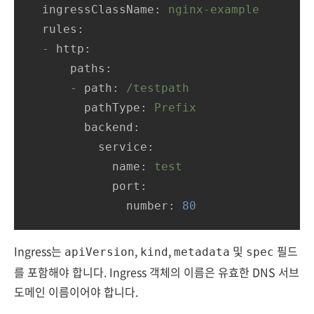
ingressClassName:
nginx-example
rules:
-
http:
paths:
-
path:
/testpath
pathType:
Prefix
backend:
service:
name:
test
port:
number:
80
Ingress는
,
,
및
필드
apiVersion
kind
metadata
spec
를 포함해야 합니다. Ingress 객체의 이름은 유효한 DNS 서브
도메인 이름이어야 합니다.