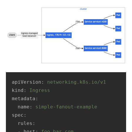
apiVersion:
networking.k8s.io/v1
kind:
Ingress
metadata:
name:
simple-fanout-example
spec:
rules:
-
host:
foo.bar.com