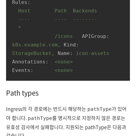
Rules:
Host
Path
Backends
----
----
--------
*
/icons
APIGroup:
k8s.example.com,
Kind:
StorageBucket,
Name:
icon-assets
Annotations:
<none>
Events:
<none>
Path types
Ingress의 각 경로에는 반드시 해당하는
가 있어
pathType
야 합니다.
를 명시적으로 지정하지 않은 경로는
pathType
유효성 검사에서 실패합니다. 지원되는 pathType은 다음과
같습니다.