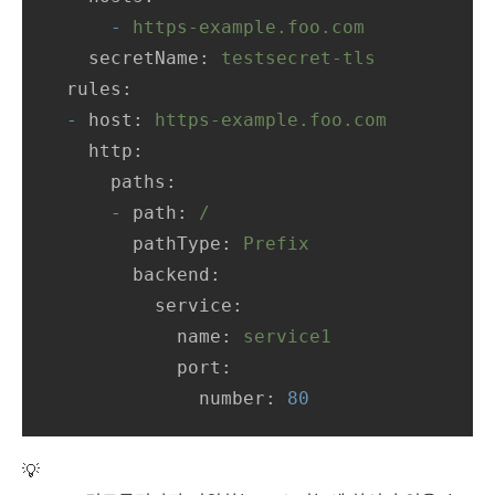
-
https-example.foo.com
secretName:
testsecret-tls
rules:
-
host:
https-example.foo.com
http:
paths:
-
path:
/
pathType:
Prefix
backend:
service:
name:
service1
port:
number:
80
💡