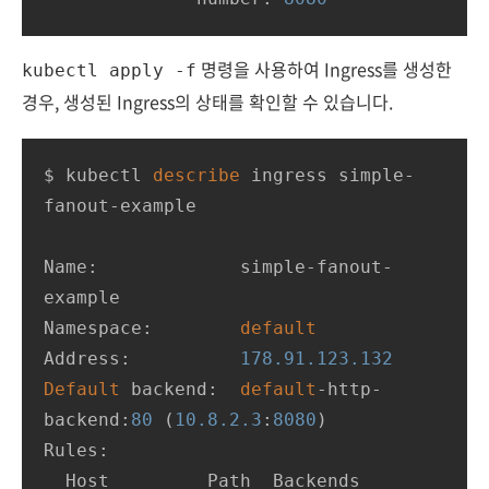
명령을 사용하여 Ingress를 생성한
kubectl apply -f
경우, 생성된 Ingress의 상태를 확인할 수 있습니다.
$ kubectl 
describe
 ingress simple
-
fanout
-
example

Name:             simple
-
fanout
-
example

Namespace:        
default
Address:          
178.91
.123
.132
Default
 backend:  
default
-
http
-
backend:
80
 (
10.8
.2
.3
:
8080
)

Rules:

  Host         Path  Backends
