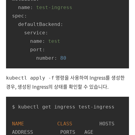
name:
test-ingress
spec:
defaultBackend:
service:
name:
test
port:
number:
80
명령을 사용하여 Ingress를 생성한
kubectl apply -f
경우, 생성된 Ingress의 상태를 확인할 수 있습니다.
$ kubectl get ingress test-ingress

NAME
CLASS
         HOSTS   
ADDRESS         PORTS   AGE
