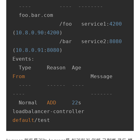
----         ----  --------
  foo.bar.com

/
foo   service1:
4200
(
10.8
.0
.90
:
4200
)

/
bar   service2:
8080
(
10.8
.0
.91
:
8080
)

Events:

  Type     Reason  Age                
From
                     Message

----     ------  ----               
----                     -------
  Normal   
ADD
22
s                
loadbalancer
-
controller  
default
/
test