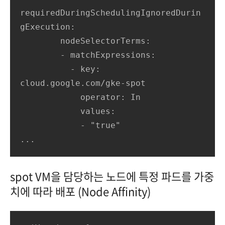
requiredDuringSchedulingIgnoredDurin
gExecution:

        nodeSelectorTerms:

        - matchExpressions:

          - key: 
cloud.google.com/gke-spot

            operator: In

            values:

            - "true"

...
spot VM을 담당하는 노드에 특정 파드를 가중
치에 따라 배포 (Node Affinity)