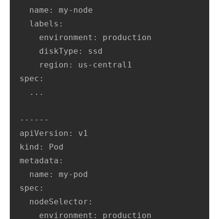
  name: my-node

  labels:

    environment: production

    diskType: ssd

    region: us-central1

spec:

  ...

------

apiVersion: v1

kind: Pod

metadata:

  name: my-pod

spec:

  nodeSelector:

    environment: production
