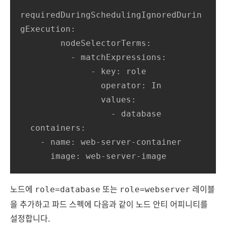
requiredDuringSchedulingIgnoredDurin
gExecution:

        nodeSelectorTerms:

          - matchExpressions:

              - key: role

                operator: In

                values:

                  - database

  containers:

    - name: web-server-container

      image: web-server-image
노드에
또는
레이블
role=database
role=webserver
을 추가하고 파드 스펙에 다음과 같이 노드 안티 어피니티를
설정합니다.