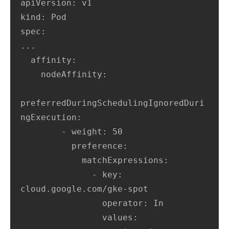
apiVersion: v1

kind: Pod

spec:

...

  affinity:

    nodeAffinity:

preferredDuringSchedulingIgnoredDuri
ngExecution:

        - weight: 50

          preference:

            matchExpressions:

              - key: 
cloud.google.com/gke-spot

                operator: In

                values:
