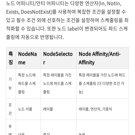
노드 어피니티/안티 어피니티는 다양한 연산자(In, NotIn,
Exists, DoesNotExist)를 사용하여 복잡한 조건을 설정할 수
있고 필수 조건 외에 선호하는 조건을 설정하여 스케줄링을 최
적화할 수 있습니다. 또한 노드 label이 변경되어도 파드 스케
줄링에 자동으로 반영됩니다.
특
NodeNa
NodeSelecto
Node Affinity/Anti-
징
me
r
Affinity
특정 노드에
특정 레이블을 가진
특정 레이블을 가진 노드에 파드
기
파드를 스케
노드에 파드를 스케
를 스케줄링 (더 다양한 조건 가
능
줄링
줄링
능)
조
노드 이름
레이블
레이블, 연산자, 가중치
건
유
연
낮음
중간
높음