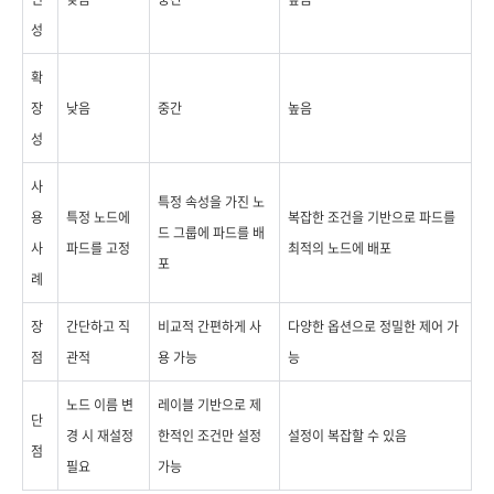
성
확
장
낮음
중간
높음
성
사
특정 속성을 가진 노
용
특정 노드에
복잡한 조건을 기반으로 파드를
드 그룹에 파드를 배
사
파드를 고정
최적의 노드에 배포
포
례
장
간단하고 직
비교적 간편하게 사
다양한 옵션으로 정밀한 제어 가
점
관적
용 가능
능
노드 이름 변
레이블 기반으로 제
단
경 시 재설정
한적인 조건만 설정
설정이 복잡할 수 있음
점
필요
가능