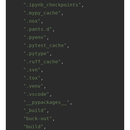
".ipynb_checkpoints"
,

".mypy_cache"
,

".nox"
,

".pants.d"
,

".pyenv"
,

".pytest_cache"
,

".pytype"
,

".ruff_cache"
,

".svn"
,

".tox"
,

".venv"
,

".vscode"
,

"__pypackages__"
,

"_build"
,

"buck-out"
,

"build"
,
