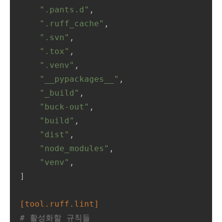
".pants.d"
,

".ruff_cache"
,

".svn"
,

".tox"
,

".venv"
,

"__pypackages__"
,

"_build"
,

"buck-out"
,

"build"
,

"dist"
,

"node_modules"
,

"venv"
,

]

[tool.ruff.lint]
# 활성화할 규칙들