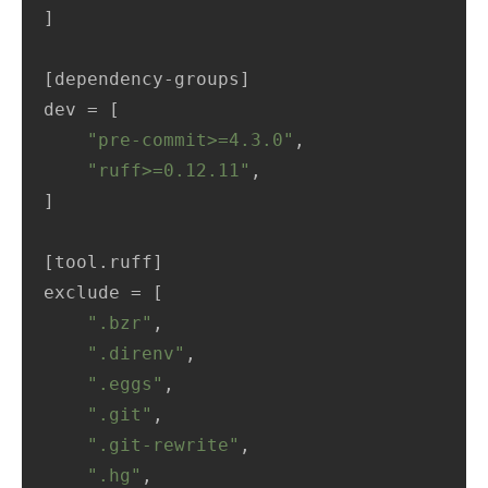
]

[dependency-groups]

dev = [

"pre-commit>=4.3.0"
,

"ruff>=0.12.11"
,

]

[tool.ruff]

exclude = [

".bzr"
,

".direnv"
,

".eggs"
,

".git"
,

".git-rewrite"
,

".hg"
,
