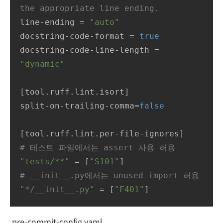
the appropriate line ending.
line-ending = 
"auto"
docstring-code-format = 
true
docstring-code-line-length = 
"dynamic"
[tool.ruff.lint.isort]

split-on-trailing-comma=
false
# 테스트 파일에서는 assert 사용 허용
"tests/**"
 = [
"S101"
# __init__.py에서는 unused import 허용
"*/__init__.py"
 = [
"F401"
]
.pre-commit-config.yaml