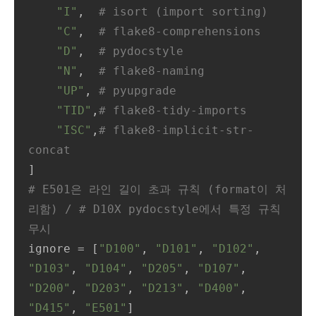
"I"
,  
# isort (import sorting)
"C"
,  
# flake8-comprehensions
"D"
,  
# pydocstyle
"N"
,  
# flake8-naming
"UP"
, 
# pyupgrade
"TID"
,
# flake8-tidy-imports
"ISC"
,
# flake8-implicit-str-
concat
# E501은 라인 길이 초과 규칙 (format이 처
리함) / # D10X pydocstyle에서 특정 규칙 
무시
ignore = [
"D100"
, 
"D101"
, 
"D102"
, 
"D103"
, 
"D104"
, 
"D205"
, 
"D107"
, 
"D200"
, 
"D203"
, 
"D213"
, 
"D400"
, 
"D415"
, 
"E501"