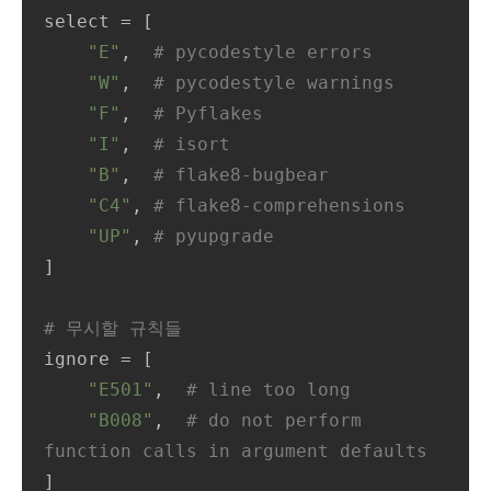
select
 = [

"E"
,  
# pycodestyle errors
"W"
,  
# pycodestyle warnings
"F"
,  
# Pyflakes
"I"
,  
# isort
"B"
,  
# flake8-bugbear
"C4"
, 
# flake8-comprehensions
"UP"
, 
# pyupgrade
]

# 무시할 규칙들
ignore
 = [

"E501"
,  
# line too long
"B008"
,  
# do not perform 
function calls in argument defaults
]
