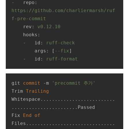
-
repo:
https://github.com/charliermarsh/ruf
f-pre-commit
rev:
v0.12.10
hooks:
-
id:
ruff-check
args:
 [
--fix
]

-
id:
ruff-format
git 
commit
-
m 
'precommit 추가'
Trim 
Trailing
Whitespace..........................
.......................Passed

Fix 
End
of
Files...............................