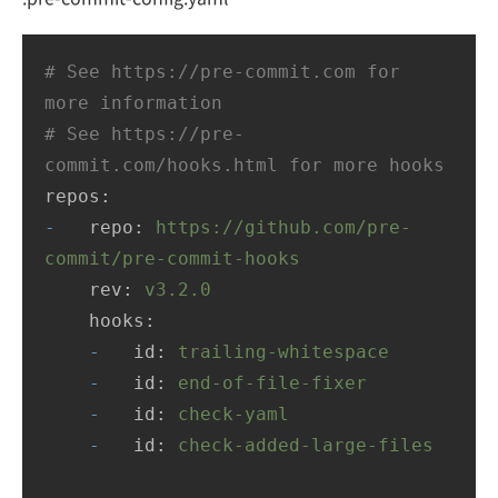
# See https://pre-commit.com for 
more information
# See https://pre-
commit.com/hooks.html for more hooks
repos:
-
repo:
https://github.com/pre-
commit/pre-commit-hooks
rev:
v3.2.0
hooks:
-
id:
trailing-whitespace
-
id:
end-of-file-fixer
-
id:
check-yaml
-
id:
check-added-large-files