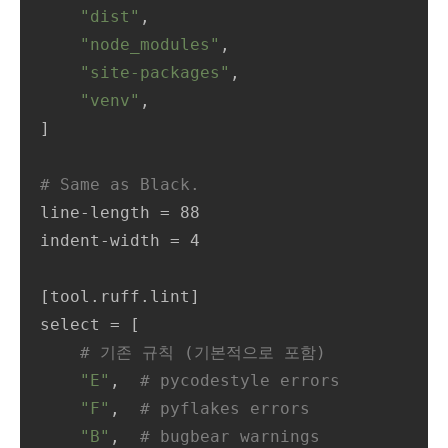
"dist"
,

"node_modules"
,

"site-packages"
,

"venv"
,

]

# Same as Black.
line-length = 88

indent-width = 4

[tool.ruff.lint]

select = [

# 기존 규칙 (기본적으로 포함)
"E"
,  
# pycodestyle errors
"F"
,  
# pyflakes errors
"B"
,  
# bugbear warnings