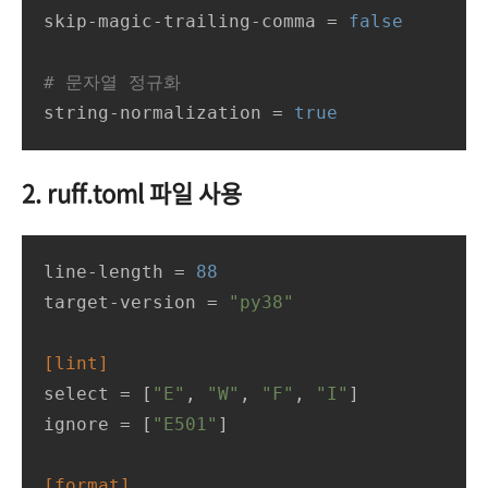
skip-magic-trailing-comma
 = 
false
# 문자열 정규화
string-normalization
 = 
true
2. ruff.toml 파일 사용
line-length
 = 
88
target-version
 = 
"py38"
[lint]
select
 = [
"E"
, 
"W"
, 
"F"
, 
"I"
ignore
 = [
"E501"
]

[format]