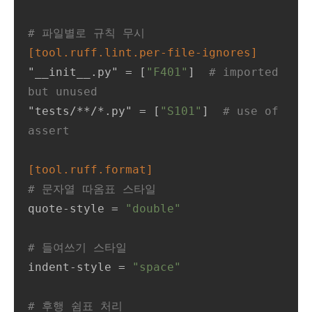
# 파일별로 규칙 무시
[tool.ruff.lint.per-file-ignores]
"__init__.py"
 = [
"F401"
]  
# imported 
but unused
"tests/**/*.py"
 = [
"S101"
]  
# use of 
assert
[tool.ruff.format]
# 문자열 따옴표 스타일
quote-style
 = 
"double"
# 들여쓰기 스타일
indent-style
 = 
"space"
# 후행 쉼표 처리