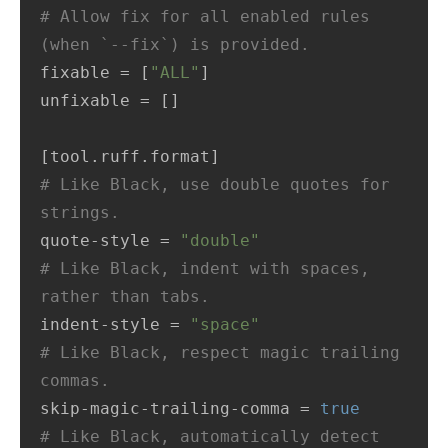
# Allow fix for all enabled rules 
(when `--fix`) is provided.
fixable = [
"ALL"
]

unfixable = []

# Like Black, use double quotes for 
strings.
quote-style = 
"double"
# Like Black, indent with spaces, 
rather than tabs.
indent-style = 
"space"
# Like Black, respect magic trailing 
commas.
skip-magic-trailing-comma = 
true
# Like Black, automatically detect 