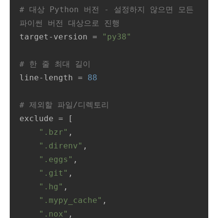
# 대상 Python 버전 - 설정하지 않으면 모든 
파이썬 버전 대상으로 진행
target-version
 = 
"py38"
# 한 줄 최대 길이
line-length
 = 
88
# 제외할 파일/디렉토리
exclude
 = [

".bzr"
,

".direnv"
,

".eggs"
,

".git"
,

".hg"
,

".mypy_cache"
,

".nox"
,
