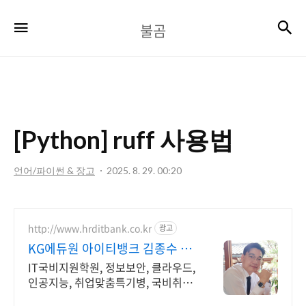
불
검
메뉴
불곰
곰
[Python] ruff 사용법
언어/파이썬 & 장고
2025. 8. 29. 00:20
http://www.hrditbank.co.kr
광고
KG에듀원 아이티뱅크 김종수 27
년경력전문가 IT취업상담
IT국비지원학원, 정보보안, 클라우드,
인공지능, 취업맞춤특기병, 국비취업
교육.