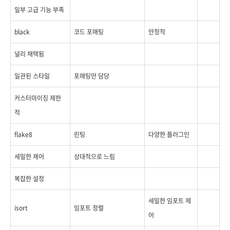
일부 고급 기능 부족
black
코드 포매팅
안정적
널리 채택됨
일관된 스타일
포매팅만 담당
커스터마이징 제한
적
flake8
린팅
다양한 플러그인
세밀한 제어
상대적으로 느림
복잡한 설정
세밀한 임포트 제
isort
임포트 정렬
어