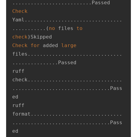
Check
Yaml................................
...........(
no
 files 
to
check
Check
for
 added 
large
files...............................
...............Passed

ruff 
check...............................
................................Pass
ed

ruff 
format..............................
................................Pass
ed
