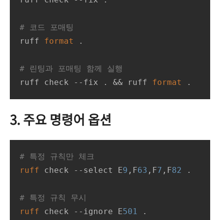
# 코드 포매팅
ruff 
format
 .

# 린팅과 포매팅 함께 실행
ruff check --fix . && ruff 
format
 .
3. 주요 명령어 옵션
# 특정 규칙만 체크
ruff
 check --select E
9
,F
63
,F
7
,F
82
 .

# 특정 규칙 무시
ruff
 check --ignore E
501
 .
