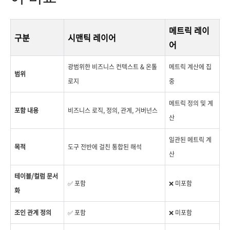
메트릭 레이
구분
시맨틱 레이어
어
광범위한 비즈니스 컨텍스트 & 온톨
메트릭 계산에 집
범위
로지
중
메트릭 정의 및 계
포함 내용
비즈니스 로직, 정의, 관계, 거버넌스
산
일관된 메트릭 계
목적
도구 전반에 걸친 통합된 해석
산
테이블/컬럼 문서
✅ 포함
❌ 미포함
화
조인 관계 정의
✅ 포함
❌ 미포함