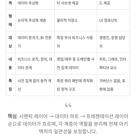
적
데이터 추상화
터 서브셋 제공
드 제공
형
논리적 추상화 계층
물리적 저장소
UI 컴포넌트
태
대
데이터 분석가, BI 전문
특정 부서 비즈니스 사용
경영진, 운영 담당
상
가
자
자
내
비즈니스 로직, 정의, 데
영업/재무 등 도메인별 사
차트, 그래프, 인터
용
이터 관계
전 집계 데이터
랙티브 요소
특
사전 집계 없이 동적 계
특정 쿼리 패턴에 최적화
거버넌스 없음, 표
징
산
된 정적 구조
현에 집중
핵심
: 시맨틱 레이어 → 데이터 마트 → 프레젠테이션 레이어
순으로 데이터가 흐르며, 각 계층이 역할을 분리해 전체 아키
텍처의 일관성을 보장합니다.