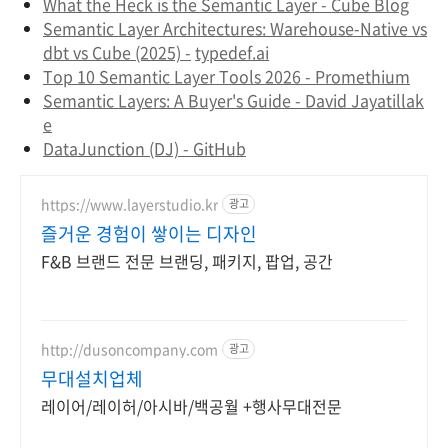
What the Heck is the Semantic Layer - Cube Blog
Semantic Layer Architectures: Warehouse-Native vs
dbt vs Cube (2025) -
typedef.ai
Top 10 Semantic Layer Tools 2026 - Promethium
Semantic Layers: A Buyer's Guide - David Jayatillak
e
DataJunction (DJ) - GitHub
https://www.layerstudio.kr
광고
즐거운 경험이 쌓이는 디자인
F&B 브랜드 전문 브랜딩, 패키지, 팝업, 공간
http://dusoncompany.com
광고
무대설치업체
레이어/레이허/아시바/백공월 +행사무대전문