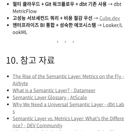
멀티 클라우드 + Git 워크플로우 + dbt 기존 사용
→ dbt
MetricFlow
고성능 서브세컨드 쿼리 + 비용 절감 우선
→
Cube.dev
엔터프라이즈 BI 통합 + 성숙한 에코시스템
→ Looker/L
ookML
10. 참고 자료
The Rise of the Semantic Layer: Metrics on the Fly -
Airbyte
What is a Semantic Layer? - Datameer
Semantic Layer Glossary - AtScale
Why We Need a Universal Semantic Layer - dbt Lab
s
Semantic Layer vs. Metrics Layer: What's the Differe
nce? - DEV Community