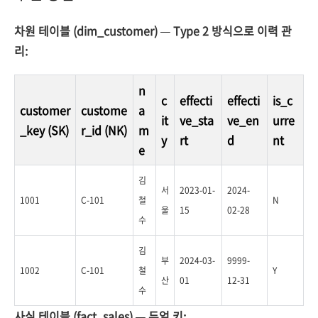
차원 테이블 (dim_customer) — Type 2 방식으로 이력 관
리:
n
c
effecti
effecti
is_c
customer
custome
a
it
ve_sta
ve_en
urre
_key
(SK)
r_id
(NK)
m
y
rt
d
nt
e
김
서
2023-01-
2024-
1001
C-101
철
N
울
15
02-28
수
김
부
2024-03-
9999-
1002
C-101
철
Y
산
01
12-31
수
사실 테이블 (fact_sales) — 듀얼 키: