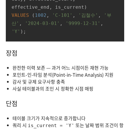
VALUES
 (
1002
, 
'C-101'
, 
'김철수'
, 
'부
산'
, 
'2024-03-01'
, 
'9999-12-31'
, 
'Y'
);
장점
완전한 이력 보존 — 과거 어느 시점이든 재현 가능
포인트-인-타임 분석(Point-in-Time Analysis) 지원
감사 및 규제 요구사항 충족
사실 테이블과의 조인 시 정확한 시점 매핑
단점
테이블 크기가 지속적으로 증가합니다
쿼리 시
또는 날짜 범위 조건이 항
is_current = 'Y'