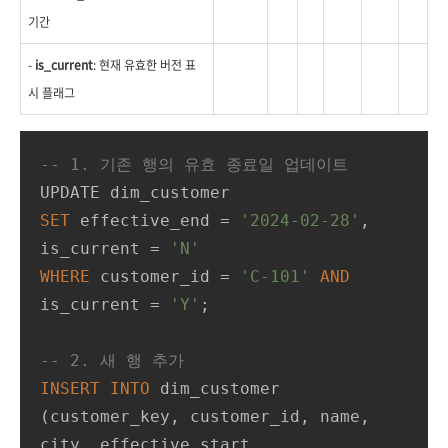
기간
-
is_current
: 현재 유효한 버전 표
시 플래그
-- 1. 기존 행의 유효 종료일 업데이트
SET
 effective_end 
=
'2024-02-28'
, 
is_current 
=
'N'
WHERE
 customer_id 
=
'C-101'
AND
is_current 
=
'Y'
;

-- 2. 새 행 추가
INSERT
INTO
 dim_customer

(customer_key, customer_id, name, 
city, effective_start, 