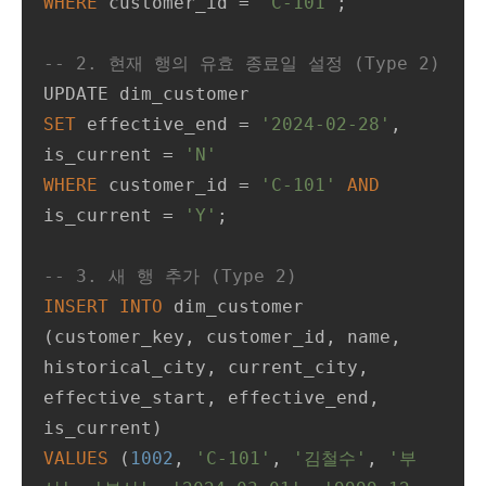
WHERE
 customer_id 
=
'C-101'
;

-- 2. 현재 행의 유효 종료일 설정 (Type 2)
SET
 effective_end 
=
'2024-02-28'
, 
is_current 
=
'N'
WHERE
 customer_id 
=
'C-101'
AND
is_current 
=
'Y'
;

-- 3. 새 행 추가 (Type 2)
INSERT
INTO
 dim_customer

(customer_key, customer_id, name, 
historical_city, current_city, 
effective_start, effective_end, 
VALUES
 (
1002
, 
'C-101'
, 
'김철수'
, 
'부