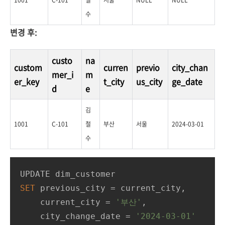
1001
C-101
철
서울
NULL
NULL
수
변경 후:
custo
na
custom
curren
previo
city_chan
mer_i
m
er_key
t_city
us_city
ge_date
d
e
김
1001
C-101
철
부산
서울
2024-03-01
수
SET
 previous_city 
=
 current_city,

    current_city 
=
'부산'
,

    city_change_date 
=
'2024-03-01'