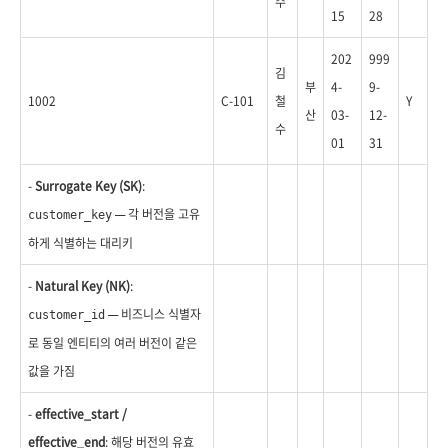
수
15
28
202
999
김
부
4-
9-
1002
C-101
철
Y
산
03-
12-
수
01
31
-
Surrogate Key (SK)
:
— 각 버전을 고유
customer_key
하게 식별하는 대리키
-
Natural Key (NK)
:
— 비즈니스 식별자
customer_id
로 동일 엔티티의 여러 버전이 같은
값을 가짐
-
effective_start /
effective_end
: 해당 버전의 유효