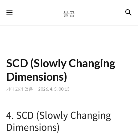
불
검
메뉴
불곰
곰
SCD (Slowly Changing
Dimensions)
카테고리 없음
2026. 4. 5. 00:13
4. SCD (Slowly Changing
Dimensions)