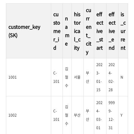
cu
cu
his
eff
eff
is
n
rr
sto
tor
ect
ect
_c
customer_key
a
en
me
ica
ive
ive
ur
(SK)
m
t_
r_i
l_c
_st
_e
re
e
cit
d
ity
art
nd
nt
y
202
202
김
C-
부
3-
4-
1001
철
서울
N
101
산
01-
02-
수
15
28
202
999
김
C-
부
4-
9-
1002
철
부산
Y
101
산
03-
12-
수
01
31