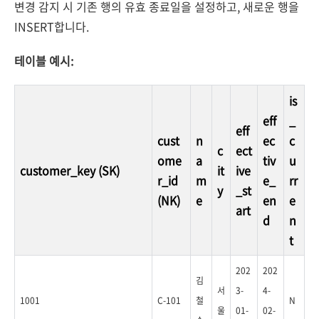
변경 감지 시 기존 행의 유효 종료일을 설정하고, 새로운 행을
INSERT합니다.
테이블 예시:
is
eff
_
eff
cust
n
ec
c
c
ect
ome
a
tiv
u
customer_key
(SK)
it
ive
r_id
m
e_
rr
y
_st
(NK)
e
en
e
art
d
n
t
202
202
김
서
3-
4-
1001
C-101
철
N
울
01-
02-