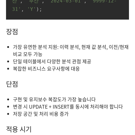
산'
, 
'부산'
, 
'2024-03-01'
, 
'9999-12-
31'
, 
'Y'
);
장점
가장 유연한 분석 지원: 이력 분석, 현재 값 분석, 이전/현재
비교 모두 가능
단일 테이블에서 다양한 분석 관점 제공
복잡한 비즈니스 요구사항에 대응
단점
구현 및 유지보수 복잡도가 가장 높습니다
변경 시 UPDATE + INSERT를 동시에 처리해야 합니다
저장 공간 및 처리 비용 증가
적용 시기