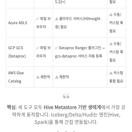
5.32+)
필요
⚠️ 수동/
✅ 파일 브
⚠️ 클라우드 서비스(HDInsight
Azure ADLS
커스텀 훅
라우저
등) 필요
필요
⚠️ 수동/
GCP GCS
✅ 파일 브
✅ Dataproc Ranger 플러그인 —
커스텀 훅
(Dataproc)
라우저
gcs-dataproc 서비스 자동 등록
필요
AWS Glue
⚠️ 커스텀
⚠️ 제한적
⚠️ 제한적
Catalog
통합 필요
핵심
: 세 도구 모두
Hive Metastore 기반 생태계
에서 가장 강
력하게 동작합니다. Iceberg/Delta/Hudi는 엔진(Hive,
Spark)을 통해 간접 연동됩니다.