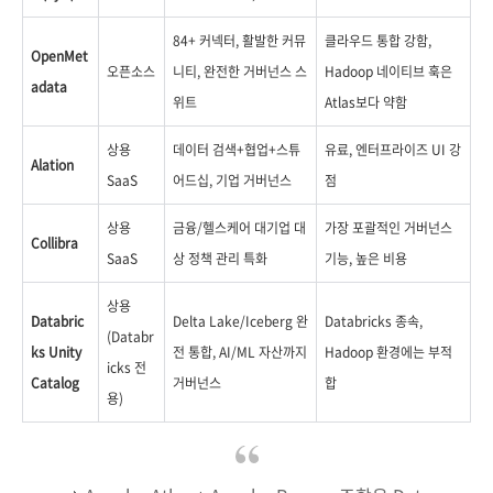
84+ 커넥터, 활발한 커뮤
클라우드 통합 강함,
OpenMet
오픈소스
니티, 완전한 거버넌스 스
Hadoop 네이티브 훅은
adata
위트
Atlas보다 약함
상용
데이터 검색+협업+스튜
유료, 엔터프라이즈 UI 강
Alation
SaaS
어드십, 기업 거버넌스
점
상용
금융/헬스케어 대기업 대
가장 포괄적인 거버넌스
Collibra
SaaS
상 정책 관리 특화
기능, 높은 비용
상용
Databric
Delta Lake/Iceberg 완
Databricks 종속,
(Databr
ks Unity
전 통합, AI/ML 자산까지
Hadoop 환경에는 부적
icks 전
Catalog
거버넌스
합
용)