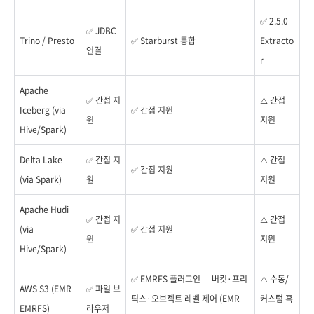
✅ 2.5.0
✅ JDBC
Trino / Presto
✅ Starburst 통합
Extracto
연결
r
Apache
✅ 간접 지
⚠️ 간접
Iceberg (via
✅ 간접 지원
원
지원
Hive/Spark)
Delta Lake
✅ 간접 지
⚠️ 간접
✅ 간접 지원
(via Spark)
원
지원
Apache Hudi
✅ 간접 지
⚠️ 간접
(via
✅ 간접 지원
원
지원
Hive/Spark)
✅ EMRFS 플러그인 — 버킷·프리
⚠️ 수동/
AWS S3 (EMR
✅ 파일 브
픽스·오브젝트 레벨 제어 (EMR
커스텀 훅
EMRFS)
라우저