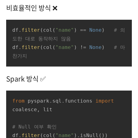
비효율적인 방식 ❌
df.
filter
(col(
"name"
) == 
None
)   
# 의
도한 대로 동작하지 않음
df.
filter
(col(
"name"
) != 
None
)   
# 마
찬가지
Spark 방식 ✅
from
 pyspark.sql.functions 
import
coalesce, lit

# Null 여부 확인
df.
filter
(col(
"name"
).isNull())
