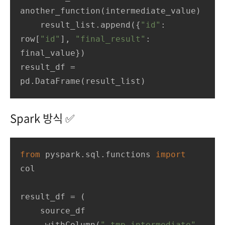
another_function(intermediate_value)

    result_list.append({
"id"
: 
row[
"id"
], 
"final_result"
: 
final_value})

result_df = 
pd.DataFrame(result_list)
Spark 방식 ✅
from
 pyspark.sql.functions 
import
col

result_df = (

    source_df

    .withColumn(
"_tmp_intermediate"
, 