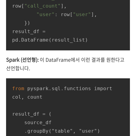
row[
"call_count"
],

"user"
: row[
"user"
],

    })

result_df = 
pd.DataFrame(result_list)
Spark (선언형):
이 DataFrame에서 이런 결과를 원한다고
선언합니다.
from
 pyspark.sql.functions import 
col, count

result_df 
=
 (

    source_df

    .groupBy("table", "user")
