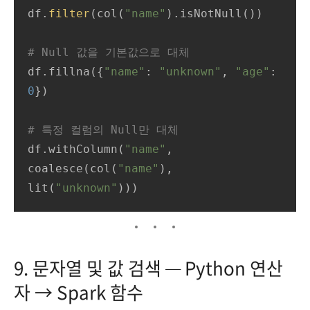
df.
filter
(col(
"name"
).isNotNull())

# Null 값을 기본값으로 대체
df.fillna({
"name"
: 
"unknown"
, 
"age"
: 
0
})

# 특정 컬럼의 Null만 대체
df.withColumn(
"name"
, 
coalesce(col(
"name"
), 
lit(
"unknown"
)))
9. 문자열 및 값 검색 — Python 연산
자 → Spark 함수