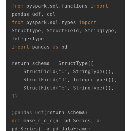
from
 pyspark.sql.functions 
import
from
 pyspark.sql.types 
import
StructType, StructField, StringType, 
import
 pandas 
as
 pd

return_schema = StructType([

    StructField(
"C"
, StringType()),

    StructField(
"D"
, IntegerType()),

    StructField(
"E"
, StringType()),

])

@pandas_udf(
return_schema
)
def
make_c_d_e
(
a: pd.Series, b: 
pd.Series
) -> pd.DataFrame: