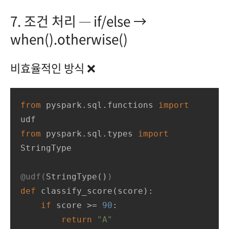
7. 조건 처리 — if/else →
when().otherwise()
비효율적인 방식 ❌
from
 pyspark.sql.functions 
import
from
 pyspark.sql.types 
import
StringType

@udf(
StringType(
)
)
def
classify_score
(
score
):
if
 score >= 
90
:

return
"A"