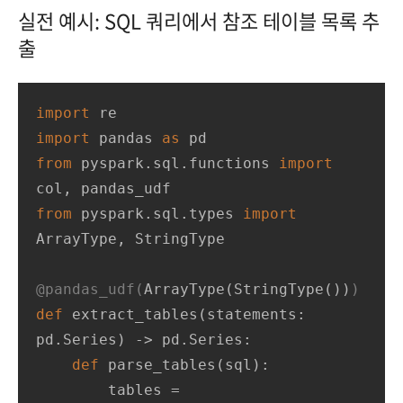
실전 예시: SQL 쿼리에서 참조 테이블 목록 추
출
import
import
 pandas 
as
from
 pyspark.sql.functions 
import
from
 pyspark.sql.types 
import
ArrayType, StringType

@pandas_udf(
ArrayType(
StringType(
)
)
)
def
extract_tables
(
statements: 
pd.Series
) -> pd.Series:
def
parse_tables
(
sql
):
        tables = 