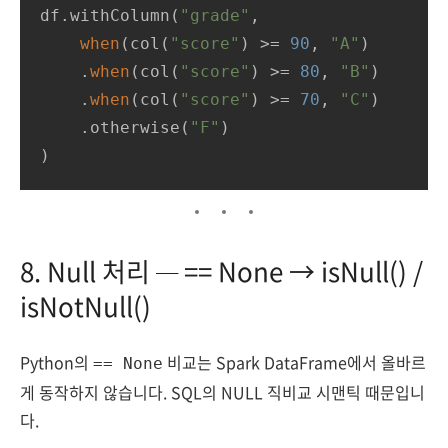
df.withColumn(
"grade"
,

when
(col(
"score"
) >= 
90
, 
"A"
)

    .
when
(col(
"score"
) >= 
80
, 
"B"
)

    .
when
(col(
"score"
) >= 
70
, 
"C"
)

    .otherwise(
"F"
)

)
8. Null 처리 — == None → isNull() /
isNotNull()
Python의
비교는 Spark DataFrame에서 올바르
== None
게 동작하지 않습니다. SQL의 NULL 직비교 시맨틱 때문입니
다.