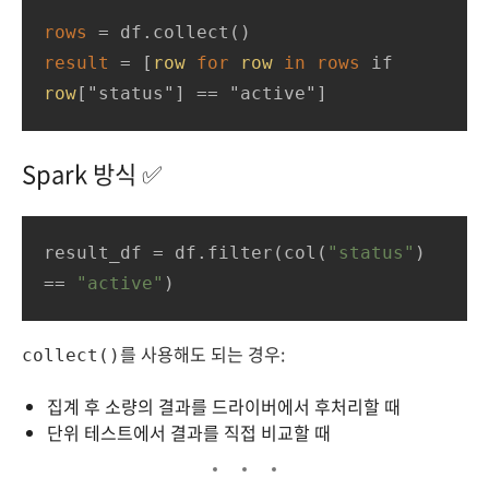
rows
=
result
=
 [
row
for
row
in
rows
 if 
row
["status"] 
=
=
 "active"]
Spark 방식 ✅
result_df
 = df.filter(col(
"status"
) 
== 
"active"
)
를 사용해도 되는 경우:
collect()
집계 후 소량의 결과를 드라이버에서 후처리할 때
단위 테스트에서 결과를 직접 비교할 때