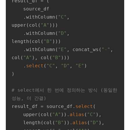
result_df = (

    source_df

    .withColumn(
"C"
, 
upper(col(
"A"
)))

    .withColumn(
"D"
, 
length(col(
"B"
)))

    .withColumn(
"E"
, concat_ws(
"-"
, 
col(
"A"
), col(
"B"
)))

    .
select
(
"C"
, 
"D"
, 
"E"
)

)

# select에서 한 번에 정의하는 방식 (동일한 
성능, 더 간결)
result_df = source_df.
select
(

    upper(col(
"A"
)).
alias
(
"C"
),

    length(col(
"B"
)).
alias
(
"D"
),
