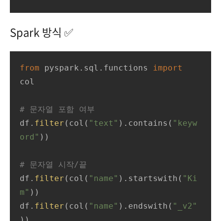
Spark 방식 ✅
from
 pyspark.sql.functions 
import
col

# 문자열 포함 여부
df.
filter
(col(
"text"
).contains(
"keyw
ord"
))

# 문자열 시작/끝
df.
filter
(col(
"name"
).startswith(
"Ki
m"
))

df.
filter
(col(
"name"
).endswith(
"_v2"
))
