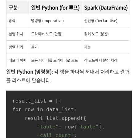
구분
일반 Python (for 루프)
Spark (DataFrame)
방식
명령형 (Imperative)
선언형 (Declarative)
실행 위치
드라이버 노드 (단일)
워커 노드 (분산)
병렬 처리
불가
가능
메모리 위험
모든 데이터를 드라이버로 로드
각 노드에서 분산 처리
일반 Python (명령형):
각 행을 하나씩 꺼내서 처리하고 결과
를 리스트에 담습니다.
result_list = []

for row in data_list:

    result_list.append({

"table"
: row[
"table"
],

"call_count"
: 