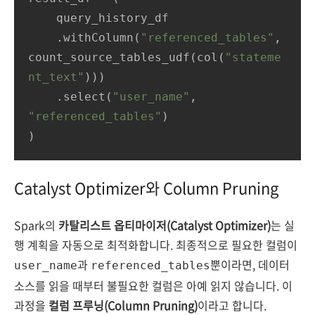
    query_history_df

    .withColumn(
"referenced_tables"
, 
count_source_tables_udf(col(
"stateme
nt_text"
)))

    .select(
"user_name"
, 
"referenced_tables"
)

)
Catalyst Optimizer와 Column Pruning
Spark의
카탈리스트 옵티마이저(Catalyst Optimizer)
는 실
행 계획을 자동으로 최적화합니다. 최종적으로 필요한 컬럼이
과
뿐이라면, 데이터
user_name
referenced_tables
소스를 읽을 때부터 불필요한 컬럼은 아예 읽지 않습니다. 이
과정을
컬럼 프루닝(Column Pruning)
이라고 합니다.