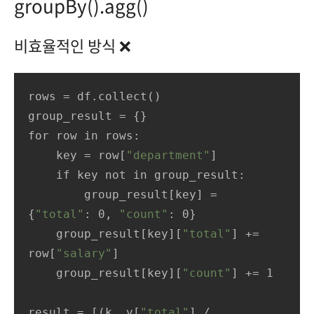
groupBy().agg()
비효율적인 방식 ❌
rows = df.collect()

group_result = {}

for row in rows:

    key = row[
"department"
]

    if key not in group_result:

        group_result[key] = 
{
"total"
: 0, 
"count"
: 0}

    group_result[key][
"total"
] += 
row[
"salary"
]

    group_result[key][
"count"
] += 1

result = [(k, v[
"total"
] / 