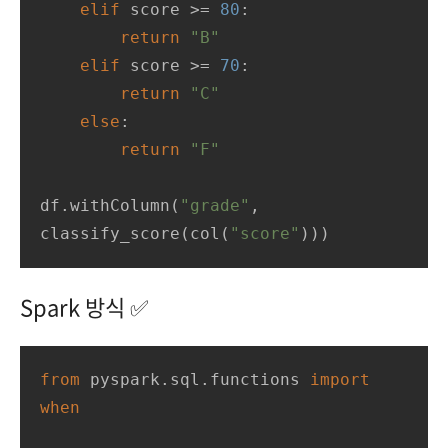
elif
 score >= 
80
:

return
"B"
elif
 score >= 
70
:

return
"C"
else
:

return
"F"
df.withColumn(
"grade"
, 
classify_score(col(
"score"
)))
Spark 방식 ✅
from
 pyspark.sql.functions 
import
when