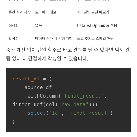
중간 결과 저장
드라이버 메모리
파티션별 분산 메모리
최적화
없음
Catalyst Optimizer 적용
확장성
데이터 증가 시 선형 저하
노드 추가로 스케일 아웃
중간 계산 없이 단일 함수로 바로 결과를 낼 수 있다면 임시 컬
럼 없이 더 간결하게 작성할 수 있습니다.
result_df
 = (

    source_df

    .withColumn(
"final_result"
, 
direct_udf(col(
"raw_data"
)))

    .
select
(
"id"
, 
"final_result"
)

)