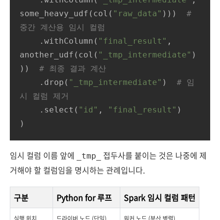
some_heavy_udf(col(
"raw_data"
)))  
# 
중간 계산용 임시 컬럼
    .withColumn(
"final_result"
, 
another_udf(col(
"_tmp_intermediate"
)
))  
# 최종 결과 계산
    .drop(
"_tmp_intermediate"
)  
# 임
시 컬럼 제거
    .select(
"id"
, 
"final_result"
)

)
임시 컬럼 이름 앞에
접두사를 붙이는 것은 나중에 제
_tmp_
거해야 할 컬럼임을 명시하는 관례입니다.
구분
Python for 루프
Spark 임시 컬럼 패턴
실행 위치
드라이버 노드 (단일)
워커 노드 (분산 병렬)