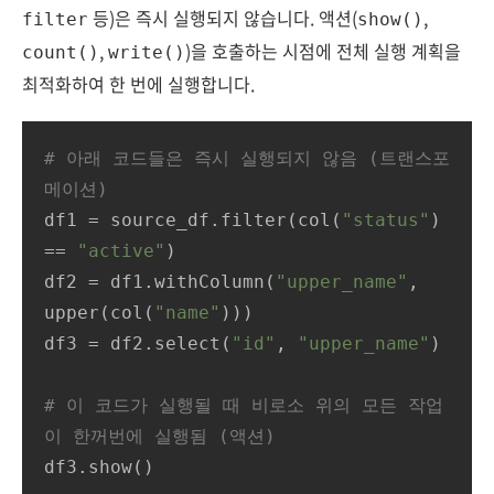
등)은 즉시 실행되지 않습니다. 액션(
,
filter
show()
,
)을 호출하는 시점에 전체 실행 계획을
count()
write()
최적화하여 한 번에 실행합니다.
# 아래 코드들은 즉시 실행되지 않음 (트랜스포
메이션)
df1 = source_df.filter(col(
"status"
) 
== 
"active"
)

df2 = df1.withColumn(
"upper_name"
, 
upper(col(
"name"
)))

df3 = df2.select(
"id"
, 
"upper_name"
)

# 이 코드가 실행될 때 비로소 위의 모든 작업
이 한꺼번에 실행됨 (액션)
df3.show()