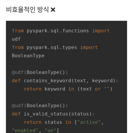
비효율적인 방식 ❌
from
 pyspark.sql.functions 
import
from
 pyspark.sql.types 
import
BooleanType

@udf(
BooleanType(
)
)
def
contains_keyword
(
text, keyword
):
return
 keyword 
in
 (text 
or
""
)

@udf(
BooleanType(
)
)
def
is_valid_status
(
status
):
return
 status 
in
 [
"active"
, 
"enabled"
, 
"on"
]