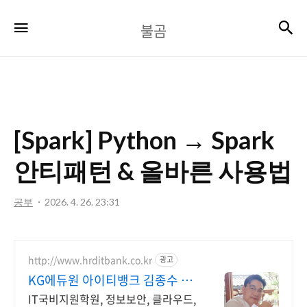
불
검
메뉴
불곰
곰
[Spark] Python → Spark
안티패턴 & 올바른 사용법
공부
2026. 4. 26. 23:31
http://www.hrditbank.co.kr
광고
KG에듀원 아이티뱅크 김종수 27
년경력전문가 IT취업상담
IT국비지원학원, 정보보안, 클라우드,