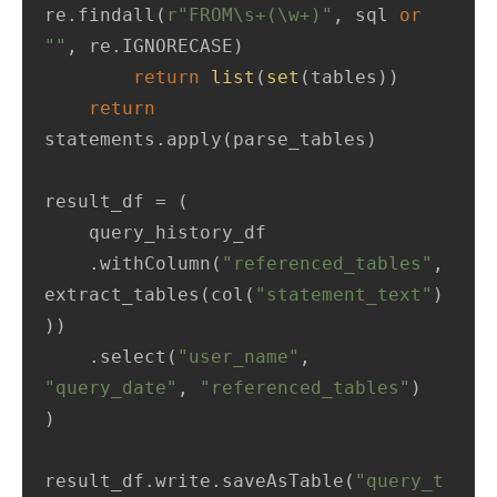
re.findall(
r"FROM\s+(\w+)"
, sql 
or
""
, re.IGNORECASE)

return
list
(
set
(tables))

return
statements.apply(parse_tables)

result_df = (

    query_history_df

    .withColumn(
"referenced_tables"
, 
extract_tables(col(
"statement_text"
)
))

    .select(
"user_name"
, 
"query_date"
, 
"referenced_tables"
)

)

result_df.write.saveAsTable(
"query_t