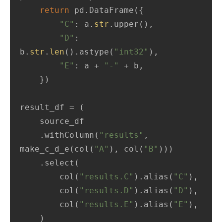
return
 pd.DataFrame({

"C"
: a.
str
.upper(),

"D"
: 
b.
str
.
len
().astype(
"int32"
),

"E"
: a + 
"-"
 + b,

    })

result_df = (

    source_df

    .withColumn(
"results"
, 
make_c_d_e(col(
"A"
), col(
"B"
)))

    .select(

        col(
"results.C"
).alias(
"C"
),

        col(
"results.D"
).alias(
"D"
),

        col(
"results.E"
).alias(
"E"
),

    )
