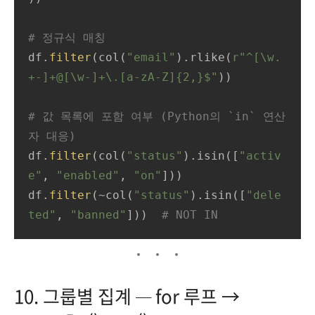
# 정규식 매칭
df.
filter
(col(
"email"
).rlike(
r"^[\w.
+-]+@[\w-]+\.[a-zA-Z]{2,}$"
))

# 값 목록에 포함 여부 (Python의 `in` 연산
자 대응)
df.
filter
(col(
"status"
).isin([
"activ
e"
, 
"enabled"
, 
"on"
]))

df.
filter
(~col(
"status"
).isin([
"dele
ted"
, 
"banned"
]))  
# NOT IN
10. 그룹별 집계 — for 루프 →