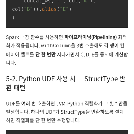
    concat_ws(
"-"
, col(
"A"
), 
col(
"B"
)).
alias
(
"E"
)

)
Spark 내장 함수를 사용하면
파이프라이닝(Pipelining)
최적
화가 적용됩니다.
을 3번 호출해도 각 행이 컨
withColumn
베이어 벨트를
단 한 번만
지나가면서 C, D, E를 동시에 계산합
니다.
5-2. Python UDF 사용 시 — StructType 반
환 패턴
UDF를 여러 번 호출하면 JVM-Python 직렬화가 그 횟수만큼
발생합니다. 하나의 UDF가 StructType을 반환하도록 설계
하면 직렬화를 단 한 번만 수행합니다.