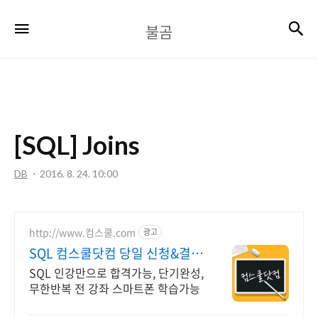
불
검
메뉴
불곰
곰
[SQL] Joins
DB
2016. 8. 24. 10:00
http://www.컴스쿨.com
광고
SQL 컴스쿨닷컴 당일 신청&결제
시 기프티콘!
SQL 인강만으로 합격가능, 단기완성,
무한반복 전 강좌 스마트폰 학습가능