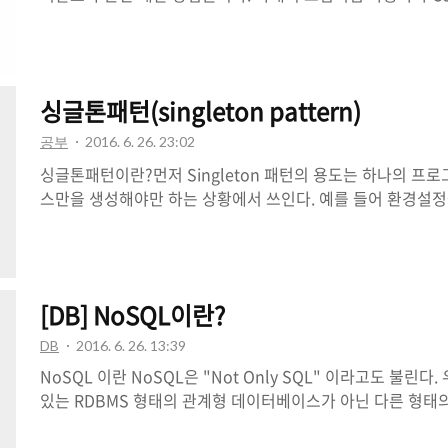
Controller는 Model을 통해서 데이터를 가져오고 그 정
담당하는 View를 제어해서 사용자에게 전달하게 된다.Model, 
ControllerController사용자가 접근 한 URL에 따라서
에 그 요청에 맞는 데이터를 Model에 의뢰하고, 데이터를 V
싱글톤패턴(singleton pattern)
알려준다. Model일반적으로 CI의 모델은 데이터베이스 테이
Topic이라는 테이블은 topic_model이라는 Model을 만든다.
공부
2016. 6. 26. 23:02
싱글톤패턴이란?먼저 Singleton 패턴의 용도는 하나의 프
스만을 생성해야만 하는 상황에서 쓰인다. 예를 들어 환경설
Connection Pool, Thread Pool과 같이 풀(Pool) 형
로그램 내에서 단 하나의 인스턴스로 관리되는 것이 일반적이며, 이
을 적용하는 것이 일반적인 경우라고 볼 수 있다. public class Sin
static Singleton singleton = new Singleton(); protected
[DB] NoSQL이란?
System.out.println("Maked Singleton"); } public static 
DB
2016. 6. 26. 13:39
NoSQL 이란 NoSQL은 "Not Only SQL" 이라고도 불린
있는 RDBMS 형태의 관계형 데이터베이스가 아닌 다른 형태
한다. 일반적인 DBMS로 처리하기에 비용이 많이 들거나 효