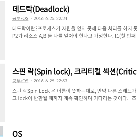
가 0x12345678 주소에 무엇인가를 저장하였지만, B 프로세스 
데드락(Deadlock)
에 무엇인가를 저장할 수 있으며, 이 주소들은 완전히 독립되어 
모리는 프로세스의 logical memory와 physical memor
공부/OS
2016. 6. 25. 22:34
데드락이란?프로세스가 자원을 얻지 못해 다음 처리를 하지 못
P2가 리소스 A,B 둘 다를 얻어야 한다고 가정한다. t1(첫 번째
얻고 P2가 리소스 B를 얻었다면 t2(다음 시간)때 P1은 리소스 
다리게 된다. 하지만 서로 원하는 리소스가 상대방에게 할당되
세스는 무한정 기다리게 되는데 이러한 상태을 DeadLock상
건데드락은 아래 네 가지 조건이 동시에 성립 할 때 발생한다. 즉
스핀 락(Spin lock), 크리티컬 섹션(Critic
하나라도 성립하지 않도록 만든다면 데드락을 해결할 수 있다.상호
exclusion)자원은 한 번에 한 프로세스만이 사용할 수 있어야
공부/OS
2016. 6. 25. 22:33
스핀 락Spin Lock 은 이름이 뜻하는대로, 만약 다른 스레드가
그 lock이 반환될 때까지 계속 확인하며 기다리는 것이다. "
있는데 굳이 컨텍스트 스위칭으로 부하를 줄 필요가 있나?" 
로 크리티컬 섹션에 진입이 불가능할때 컨텍스트 스위칭을 하
재시도 하는 것을 말합니다. Lock-Unlcok 과정이 아주 짧
(즉; 적절하게 크리티컬 섹션을 사용한 경우) 유용하다. Spin 
OS
을 갖는다.Lock을 얻을 수 없다면, 계속해서 Lock을 확인하