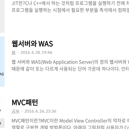
JIT란?C나 C++에서 하는 것처럼 프로그램을 실행하기 전에 
프로그램을 실행하는 시점에서 필요한 부분을 즉석에서 컴파일
사용보통 인터프리터 방식의 언어 구현들이 성능 향상을 목적
데, 같은 코드를 매번 해석하는 대신 실행하기 전에 그 부분만
는 컴파일된 코드를 쓰기 때문에 인터프리터의 느린 실행 성능을 
전부터 실행 성능 문제 때문에 바이트코드 컴파일을 도입했던 J
웹서버와 WAS
이트코드를 해석하는 대신 컴파일된 기계어 코드를 직접 실행
문에 역시 JIT를 도입하고 있다.JIT 단점단점이라면 초기 구
웹
2016. 6. 28. 19:46
은 바이트코드)..
웹 서버와 WAS(Web Application Server)의 정의 웹서
때문에 같이 또는 다르게 사용되는 단어 가운데 하나이다. 인
라는 개념으로 통칭해서 사용했지만, 시간이 지남에 따라 WAS
인터넷 사용자가 증가함에 따라, 각 웹 사이트는 보다 많은 
제공하기 위해 기능적인 layer를 나누게 되었고 여기서 웹서
게 된 것이다.기능적으로만 본다면, 거의 대부분의 웹 서버가
MVC패턴
킬 수 있겠지만 모두 웹 서버 혹은 WAS라고 부르는 것보다
따라, 즉 기능상의 분류를 통해 구분지어 사용해야 할 것이다
공부
2016. 6. 26. 23:36
라우저(..
MVC패턴이란?MVC이란 Model View Controller의 
역할로 구분한 개발 방법론이다. 아래의 그림처럼 사용자가 Con