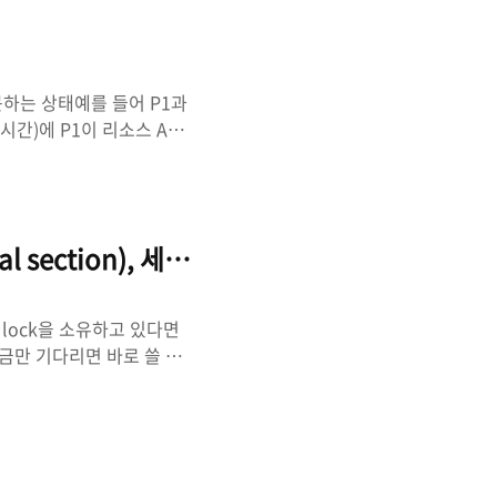
역시 0x12345678 주소
있는 것이다.즉, 가상 메
y를 분리하기 위해 생겨난..
하는 상태예를 들어 P1과
 시간)에 P1이 리소스 A를
B를, P2는 리소스 A를 기
어 있기 때문에 이 두 프로
태라고 한다.데드락 발생 조
, 아래의 네 가지 조건 중
al section), 세마포어(Semaphore), 뮤텍스(
 배제 (Mutual
 한다점유 대기..
 lock을 소유하고 있다면
조금만 기다리면 바로 쓸 수
라는 컨셉으로 개발된 것으
지 않고 잠시 루프를 돌면서
아서 락하는 경우가 드문 경우
Lock 은 다음과 같은 특성
며 얻을 때까지 기다린다. 이