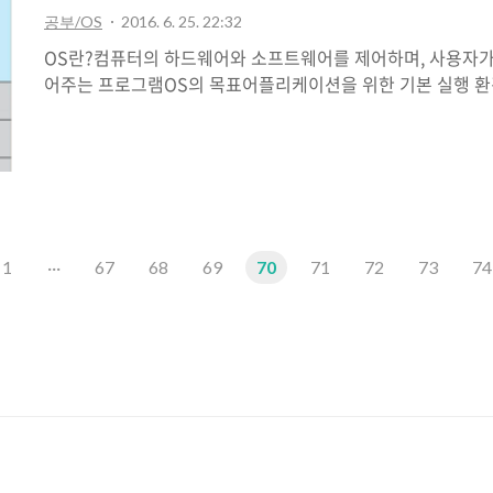
른바 바쁘게 기다리는 busy wating이다.바쁘게 기다린다는 것
공부/OS
2016. 6. 25. 22:32
OS란?컴퓨터의 하드웨어와 소프트웨어를 제어하며, 사용자가 
어주는 프로그램OS의 목표어플리케이션을 위한 기본 실행 환
그램을 정확하게 실행컴퓨터 시스템을 편리하고 효율적이고 안
듬OS의 관점resouce allocator - 컴퓨터 시스템의 자원
해주고 이것들을 효율적으로 관리control program - 사용자
실행을 통제한다.kernel - 컴퓨터 운영체계의 가장 중요한
모든 부분에 여러 가지 기본적인 서비스를 제공한다.멀티 프로세
작업은 동 시간에 메인메모리 안에서 유지되고 이러한 프로세스들은 c
1
···
67
68
69
70
71
72
73
74