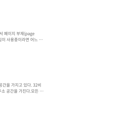
우에 사용되지만, 제품에 따
정의할 수는 없다.NoSQL
템에서 많은 양의 데이터를
( 샤딩 ), 빠른 쓰기 및
 대의 서버에 분산해 저..
em에서 페이지 부재(page
레임이 사용중이라면 어느 페
t Out)페이지 교체 시, 메
 간단한 페이지 교체 알고리
 수 있음Belady의 모순
오히려 페이지 부재율이 더 증
 않을 페이지를 찾아 교체한
간을 가지고 있다. 32비
 주소 공간을 가진다.모든 프
세스 내에서 쓰레드가 수행될
만 접근이 가능하다. 다른
능하다.따라서, A 프로세스