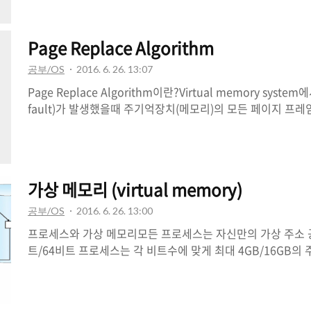
목적으로 개발되었고 대용량의 로그 처리나 Write가 많은 경
라 각기 그 특성이 매우 달라서 NoSQL을 하나의 제품군으로 
등장 배경빅 데이터 시대를 맞이하여 서비스를 제공하는 시스
Page Replace Algorithm
효율적으로 처리가 필요하게 되었다. 이로인해 데이터의 분산처리
데이터의 안정성 ( 복제 ) 즉, 분산형 구조를 통해 데이터를 여러
공부/OS
2016. 6. 26. 13:07
Page Replace Algorithm이란?Virtual memory syst
fault)가 발생했을때 주기억장치(메모리)의 모든 페이지 프
이지 프레임을 교체할 지 결정하는 알고리즘FIFO(First In Firs
모리에 올라온지 가장 오래된 페이지를 내쫓는다.장 점: 가장
즘 단 점:가장 오래된 페이지가 초기화 모듈이라면 성능이 저하될
(Belady's anomaly)프로세스에게 프레임을 더 주었는데 
가상 메모리 (virtual memory)
가하는 현상OPT(Optimal)앞으로 가장 오랜 동안 사용되지
다 장 점: 모든 알고리즘보다 낮은 페이지 부재율 B..
공부/OS
2016. 6. 26. 13:00
프로세스와 가상 메모리모든 프로세스는 자신만의 가상 주소 공
트/64비트 프로세스는 각 비트수에 맞게 최대 4GB/16GB의
로세스들은 자신만의 주소 공간을 가지기 때문에, 특정 프로
때 해당 쓰레드는 프로세스가 소유하고 있는 메모리에 대해서
프로세스에 의해 소유된 메모리는 숨겨져 있으며, 접근이 불가