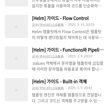
이름은 전역적이라는 것입니다. 동일한 이름
않지만 튜플을 사용하여 코드를 단순화하고
으로 두 개의 템플릿을 선언하면 마지막에 로
with와 range를 더 효과적으로 사용하는 방
드된 템플릿이 사용됩니다. 서브차트의 템플
법을 살펴보겠습니다. {{- with
[Helm] 가이드 - Flow Control
릿은 최상위 레벨 템플릿과 함께 컴파일되므
.Values.favorite }} drink: {{ .drink |
공부/쿠버네티스&헬름
2025. 3. 15. 20:33
로, 템플릿 이름을 차트별 고유한 이름으로
default "tea" | quote }} food: {{ .food |
Helm 템플릿에서 Flow Control은 템플릿
지정하는 데 주의해야 합니다.일반적인 명명
upper | quote }} release: {{
이 어떻게 렌더링될지 제어하는 데 사용되는
규칙 중 하나는 정의된 각 템플릿에 차트 이
.Release.Name }} {{- end
구문 구조를 의미합니다. 이를 통해 조건부
름을 접두사로 붙이는 것입니다. 예를 들어 {{
}}Release.Name은 with 블록에서 제한된
로직, 반복문 등을 템플릿 내에 구현하여 유
[Helm] 가이드 - Functions와 Pipelines
define "mychart.labels" }}와 같이 사용합
스코프 내에 있지 않습니다. 스코프 문제를
연하고 동적인 매니페스트 생성을 가능하게
니다. 특정 차트 이름을 접두사로..
공부/쿠버네티스&헬름
2025. 3. 9. 20:57
해결하는 한 가지 방법은 현재 스코프에 관계
합니다. Helm의 Flow Control은 Go 템플
.Values 객체에서 문자열을 템플릿에 삽입할
없이 접근할 수 있는 변수에 객체를 할당하는
릿 언어를 기반으로 하며, 특정 액션
때 이러한 문자열을 따옴표로 묶어야 합니다.
것입니다.Helm 템플릿에서 변수는 다른 객
(Actions)을 사용하여 정의됩니다.if/else조
템플릿 지시문에서 quote 함수를 호출하여
체에 대한 명명된 참조입니다. $name 형태
건문의 기본 구조는 다음과 같습니다.{{ if
이를 수행할 수 있습니다.apiVersion:
[Helm] 가이드 - Built-in 객체
를 따릅니다. 변수는 특..
PIPELINE }} # Do something{{ else if
v1kind: ConfigMapmetadata: name: {{
공부/쿠버네티스&헬름
2025. 3. 9. 20:41
OTHER PIPELINE }} # Do something
.Release.Name }}-configmapdata:
템플릿 엔진은 객체를 템플릿으로 전달합니
else{{ else }} # Default case{{ end }}파이
myvalue: "Hello World" drink: {{ quote
다. 그리고 코드는 객체를 주고받을 수 있습
프라인을 사용하면 조건문과 비슷한 표현을
.Values.favorite.drink }} food: "{{ quote
니다(with와 range 문을 살펴볼 때 예시를
할 수 있습니다. 파이프라인은 다음의 경우