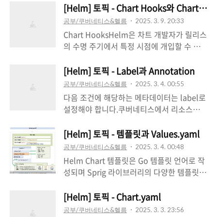
.Values.favorite.food }}" water: "{{
볼 수 있습니다). 나중에 보게 될 tuple 함수
[Helm] 토픽 - Chart Hooks와 Chart Tes
false로 평가..
.Values.favorite.water }}"위와 같이 진행한
와 같이 템플릿 내에서 새 객체를 생성하는
공부/쿠버네티스&헬름
2025. 3. 9. 20:33
다면 “drink” , “food”, water 와 같이 출력
몇 가지 방법도 있습니다.객체는 단순하여 하
Chart HooksHelm은 차트 개발자가 릴리스
됩니다.파이프라인템플릿 언어의 강력한 기
나의 값만 가질 수 있습니다. 또는 다른 객체
의 수명 주기에서 특정 시점에 개입할 수 있
능 중 하나는 파이프라인..
나 함수를 포함할 수도 있습니다. 예를 들어,
도록 훅(hook) 메커니즘을 제공합니다. 훅을
Release 객체는 여러 객체(예:
사용하면 다음과 같은 작업을 수행할 수 있습
[Helm] 토픽 - Label과 Annotation
Release.Name)를 포함하고 Files 객체는 몇
니다.다른 차트가 로드되기 전에 설치 중에
공부/쿠버네티스&헬름
2025. 3. 4. 00:55
가지 함수를 가지고 있습니다.이전 섹션에서
ConfigMap 또는 Secret을 로드새 차트를
다음 조건에 해당하는 메타데이터는 label로
{{ .Release.Name }}을 사용하여 릴리스 이
설치하기 전에 데이터베이스를 백업하는
설정해야 합니다.쿠버네티스에서 리소스를
름을 템플릿에 삽입했습니다. Release는 템
Job을 실행하고 업그레이드 후 데이터를 복
식별하는 데 사용되는 경우시스템을 쿼리할
플릿에서 액세스할 수 있는 최상위 객체 중
원하는 두 번째 Job을 실행릴리스를 삭제하
목적으로 운영자에게 노출하는 것이 유용한
[Helm] 토픽 - 템플릿과 Values.yaml
하나입니다.Release: 릴리스 자체를 설명하
기 전에 Job을 실행하여 서비스를 제거하기
경우예를 들어, helm.sh/chart: NAME-
는 객체Release.N..
공부/쿠버네티스&헬름
2025. 3. 4. 00:48
전 서비스를 정상적으로 로테이션에서 제거
VERSION label을 사용하여 운영자가 특정
Helm Chart 템플릿은 Go 템플릿 언어로 작
합니다.hook은 일반 템플릿처럼 작동하지만
차트의 모든 인스턴스를 편리하게 찾을 수 있
성되며 Sprig 라이브러리의 다양한 템플릿
Helm이 다르게 활용하도록 하는 특수 어노
도록 하는 것이 좋음쿼리에 사용되지 않는 메
함수와 특수 함수들이 추가적으로 제공됩니
테이션이 있습니다.사용 가능한
타데이터는 어노테이션으로 설정해야 합니
다.모든 템플릿 파일은 차트의 templates/
[Helm] 토픽 - Chart.yaml
hookAnnotation Value설명pre-install템
다. Helm hooks는 항상 어노테이션으로 설
폴더에 저장됩니다. Helm은 차트를 렌더링
플릿이 렌더링된 후, Kubernetes에서 리..
공부/쿠버네티스&헬름
2025. 3. 3. 23:56
정됩니다.label을 사용하여 리소스를 식별하