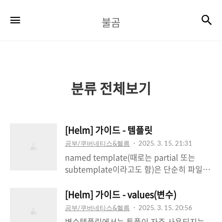
불
검
메뉴
불곰
곰
분류 전체보기
[Helm] 가이드 - 템플릿
공부/쿠버네티스&헬름
2025. 3. 15. 21:31
named template(때로는 partial 또는
subtemplate이라고도 함)은 단순히 파일 내
부에 정의되고 이름이 부여된 템플릿입니다.
이를 생성하는 두 가지 방법과 사용하는 몇
[Helm] 가이드 - values(변수)
가지 다른 방법을 살펴볼 것입니다.템플릿 이
공부/쿠버네티스&헬름
2025. 3. 15. 20:56
름을 지정할 때 중요한 세부 정보는 템플릿
변수템플릿에서는 튜플이 자주 사용되지는