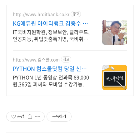
http://www.hrditbank.co.kr
광고
KG에듀원 아이티뱅크 김종수 27
년경력전문가 IT취업상담
IT국비지원학원, 정보보안, 클라우드,
인공지능, 취업맞춤특기병, 국비취업
교육.
http://www.컴스쿨.com
광고
PYTHON 컴스쿨닷컴 당일 신청
&결제시 기프티콘!
PYTHON 1년 동영상 전과목 89,000
원,365일 피씨와 모바일 수강가능.
공감
구독하기