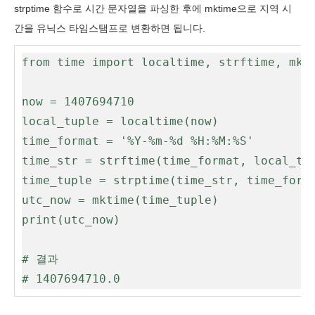
strptime 함수로 시간 문자열을 파싱한 후에 mktime으로 지역 시
간을 유닉스 타임스탬프로 변환하면 됩니다.
from time import localtime, strftime, mkti
now = 1407694710

local_tuple = localtime(now)

time_format = '%Y-%m-%d %H:%M:%S'

time_str = strftime(time_format, local_tup
time_tuple = strptime(time_str, time_forma
utc_now = mktime(time_tuple)

print(utc_now)

# 결과

# 1407694710.0