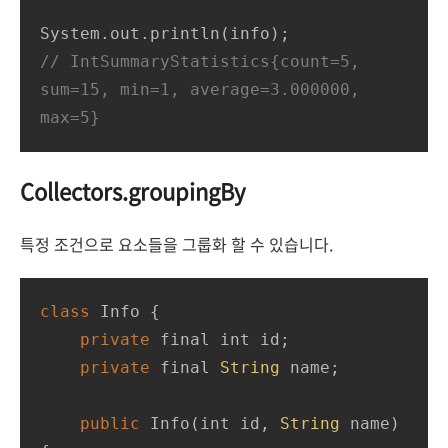
// IntSummaryStatistics{count=5, 
sum=15, min=1, average=3.000000, 
max=5}
Collectors.groupingBy
특정 조건으로 요소들을 그룹화 할 수 있습니다.
class
Info
{

private
 final int id;

private
 final 
String
 name;

public
Info
(
int id, 
String
 name
)