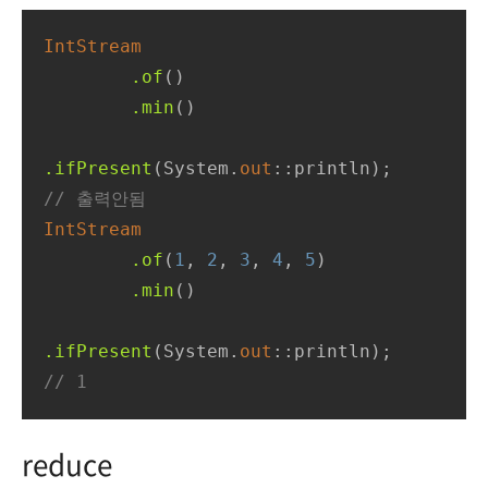
IntStream
.of
()

.min
()

.ifPresent
(System.
out
// 출력안됨
IntStream
.of
(
1
, 
2
, 
3
, 
4
, 
5
)

.min
()

.ifPresent
(System.
out
// 1
reduce