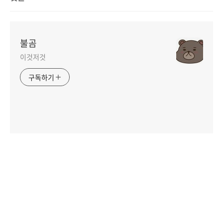
불곰
이것저것
구독하기
인기포스트