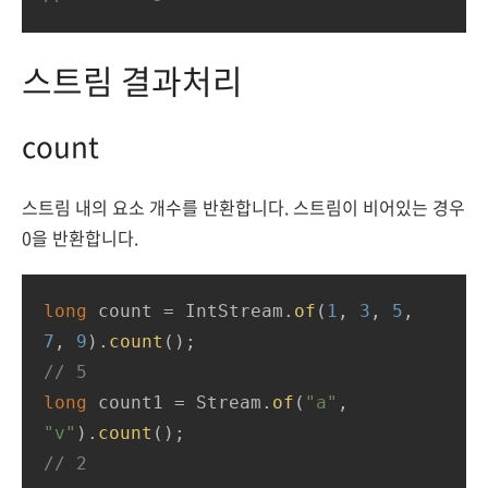
스트림 결과처리
count
스트림 내의 요소 개수를 반환합니다. 스트림이 비어있는 경우
0을 반환합니다.
long
 count = IntStream.
of
(
1
, 
3
, 
5
, 
7
, 
9
).
count
// 5
long
 count1 = Stream.
of
(
"a"
, 
"v"
).
count
// 2