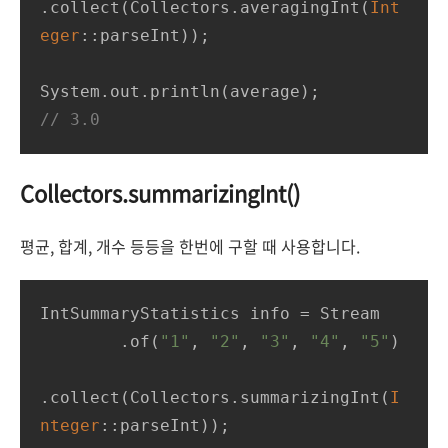
.collect(Collectors.averagingInt(
Int
eger
::parseInt));

// 3.0
Collectors.summarizingInt()
평균, 합계, 개수 등등을 한번에 구할 때 사용합니다.
IntSummaryStatistics info = Stream

        .of(
"1"
, 
"2"
, 
"3"
, 
"4"
, 
"5"
)

.collect(Collectors.summarizingInt(
I
nteger
::parseInt));
