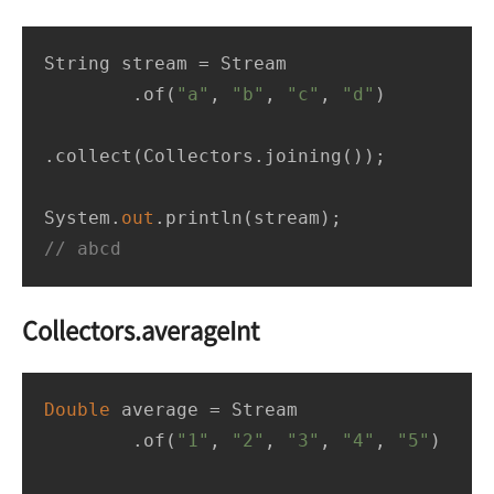
String stream = Stream

        .of(
"a"
, 
"b"
, 
"c"
, 
"d"
)

.collect(Collectors.joining());

System.
out
// abcd
Collectors.averageInt
Double
 average = Stream

        .of(
"1"
, 
"2"
, 
"3"
, 
"4"
, 
"5"
)
