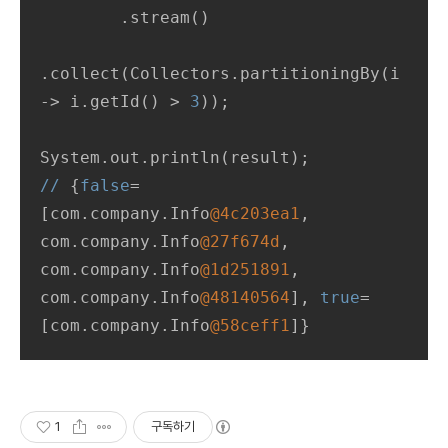
        .stream()

.collect(Collectors.partitioningBy(i 
-> i.getId() > 
3
));

//
 {
false
=
[com.company.Info
@4c203ea1
, 
com.company.Info
@27f674d
, 
com.company.Info
@1d251891
, 
com.company.Info
@48140564
], 
true
=
[com.company.Info
@58ceff1
]}
1
구독하기