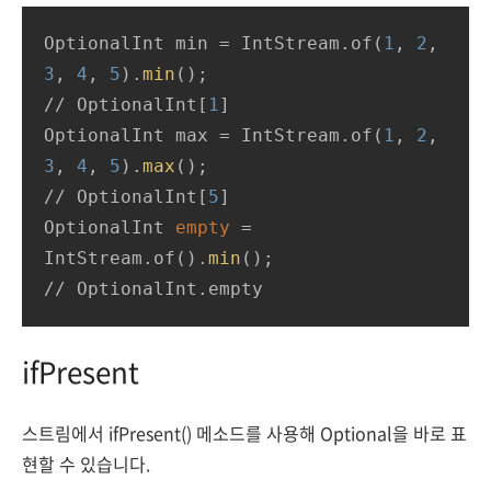
OptionalInt min 
=
 IntStream.of(
1
, 
2
, 
3
, 
4
, 
5
).
min
/
/
 OptionalInt[
1
]

OptionalInt max 
=
 IntStream.of(
1
, 
2
, 
3
, 
4
, 
5
).
max
/
/
 OptionalInt[
5
]

OptionalInt 
empty
=
IntStream.of().
min
/
/
 OptionalInt.empty
ifPresent
스트림에서 ifPresent() 메소드를 사용해 Optional을 바로 표
현할 수 있습니다.