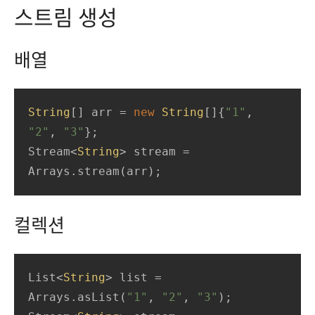
스트림 생성
배열
String
[] arr = 
new
String
[]{
"1"
, 
"2"
, 
"3"
};

Stream<
String
> stream = 
Arrays.stream(arr);
컬렉션
List<
String
> list = 
Arrays.asList(
"1"
, 
"2"
, 
"3"
);
