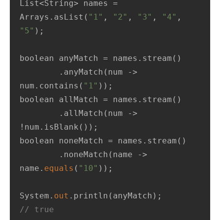
List<String> names = 
Arrays.asList(
"1"
, 
"2"
, 
"3"
, 
"4"
, 
"5"
);

boolean anyMatch = names.stream()

        .anyMatch(num -> 
num.contains(
"1"
));

boolean allMatch = names.stream()

        .allMatch(num -> 
!num.isBlank());

boolean noneMatch = names.stream()

        .noneMatch(name -> 
name.
equals
(
"10"
));

System.
out
// true