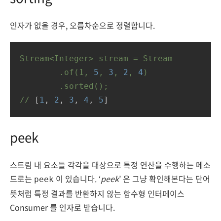
인자가 없을 경우, 오름차순으로 정렬합니다.
Stream<Integer>
stream
=
Stream
.of(1,
5
,
3
,
2
,
4
)
.sorted();
//
 [
1
, 
2
, 
3
, 
4
, 
5
]
peek
스트림 내 요소들 각각을 대상으로 특정 연산을 수행하는 메소
드로는
이 있습니다. ‘
peek
’ 은 그냥 확인해본다는 단어
peek
뜻처럼 특정 결과를 반환하지 않는 함수형 인터페이스
Consumer 를 인자로 받습니다.