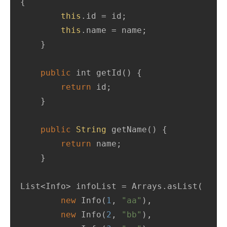
{

this
.id = id;

this
.name = name;

    }

public
 int 
getId
(
)
 {

return
 id;

    }

public
String
getName
(
)
 {

return
 name;

    }

List<Info> infoList = Arrays.asList(

new
 Info(
1
, 
"aa"
),

new
 Info(
2
, 
"bb"
),
