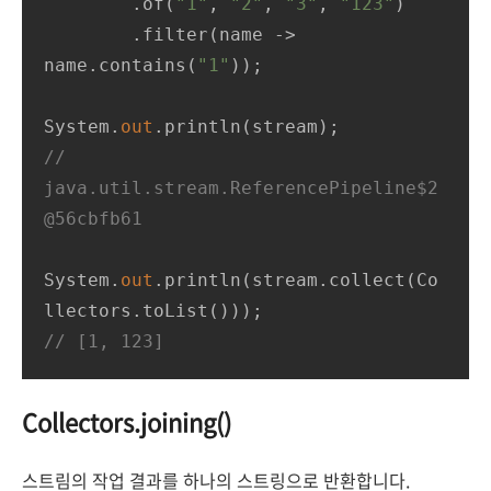
        .of(
"1"
, 
"2"
, 
"3"
, 
"123"
)

        .filter(name -> 
name.contains(
"1"
));

System.
out
// 
java.util.stream.ReferencePipeline$2
@56cbfb61
System.
out
.println(stream.collect(Co
// [1, 123]
Collectors.joining()
스트림의 작업 결과를 하나의 스트링으로 반환합니다.