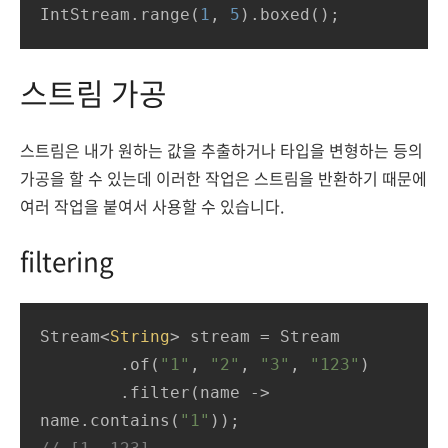
IntStream.range(
1
, 
5
).boxed();
스트림 가공
스트림은 내가 원하는 값을 추출하거나 타입을 변형하는 등의
가공을 할 수 있는데 이러한 작업은 스트림을 반환하기 때문에
여러 작업을 붙여서 사용할 수 있습니다.
filtering
Stream<
String
> stream = Stream

        .of(
"1"
, 
"2"
, 
"3"
, 
"123"
)

        .filter(name -> 
name.contains(
"1"