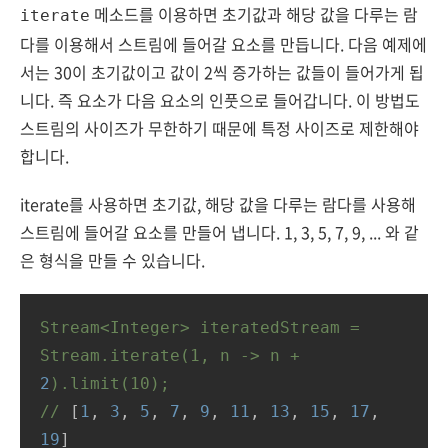
메소드를 이용하면 초기값과 해당 값을 다루는 람
iterate
다를 이용해서 스트림에 들어갈 요소를 만듭니다. 다음 예제에
서는 30이 초기값이고 값이 2씩 증가하는 값들이 들어가게 됩
니다. 즉 요소가 다음 요소의 인풋으로 들어갑니다. 이 방법도
스트림의 사이즈가 무한하기 때문에 특정 사이즈로 제한해야
합니다.
iterate를 사용하면 초기값, 해당 값을 다루는 람다를 사용해
스트림에 들어갈 요소를 만들어 냅니다. 1, 3, 5, 7, 9, ... 와 같
은 형식을 만들 수 있습니다.
Stream<Integer>
iteratedStream
=
Stream.iterate(1,
n
->
n
+
2
).limit(10);
//
 [
1
, 
3
, 
5
, 
7
, 
9
, 
11
, 
13
, 
15
, 
17
, 
19
]