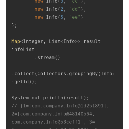
new
 Info(
3
, 
"cc"
),

new
 Info(
2
, 
"dd"
),

new
 Info(
5
, 
"ee"
)

);

Map
<Integer, List<Info>> result = 
infoList

        .stream()

.collect(Collectors.groupingBy(Info:
:getId));

// {1=[com.company.Info@1d251891], 
2=[com.company.Info@48140564, 
com.company.Info@58ceff1], 3=