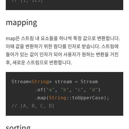
// [1, 123]
mapping
map은 스트림 내 요소들을 하나씩 특정 값으로 변환합니다.
이때 값을 변환하기 위한 람다를 인자로 받습니다. 스트림에
들어가 있는 값이 인자가 되어 사용자가 원하는 변환을 거친
후, 새로운 스트림으로 반환합니다.
Stream<
String
> stream = Stream

        .of(
"a"
, 
"b"
, 
"c"
, 
"d"
)

        .map(
String
// [A, B, C, D]
sorting