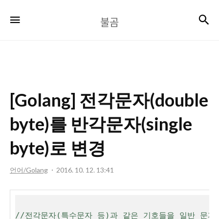
불
검
메뉴
불곰
곰
[Golang] 전각문자(double
byte)를 반각문자(single
byte)로 변경
언어/Golang
2016. 10. 12. 13:41
//전각문자(특수문자 등)과 같은 기호들을 일반 문자