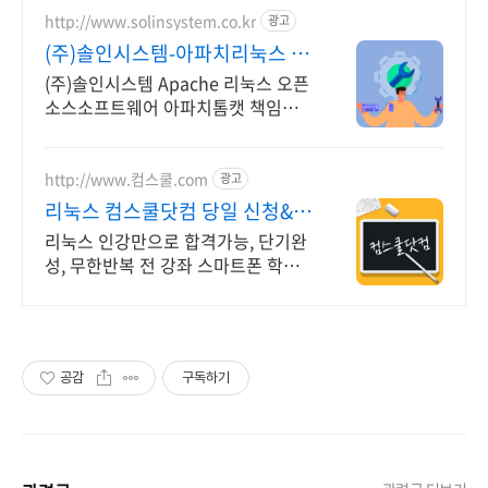
http://www.solinsystem.co.kr
광고
(주)솔인시스템-아파치리눅스 20
년이상 기술지원 노하우
(주)솔인시스템 Apache 리눅스 오픈
소스소프트웨어 아파치톰캣 책임기
술지원
http://www.컴스쿨.com
광고
리눅스 컴스쿨닷컴 당일 신청&결
제시 기프티콘!
리눅스 인강만으로 합격가능, 단기완
성, 무한반복 전 강좌 스마트폰 학습
가능
공감
구독하기