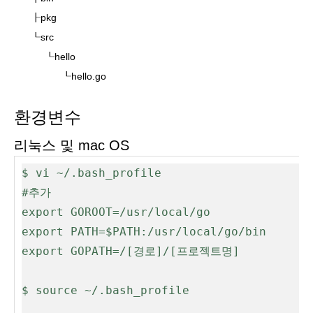
┠pkg
┖src
┖hello
┖hello.go
환경변수
리눅스 및 mac OS
$ vi ~/.bash_profile 
#추가
export GOROOT=/usr/local/go 
export PATH=$PATH:/usr/local/go/bin
export GOPATH=/[경로]/[프로젝트명] 
$ source ~/.bash_profile