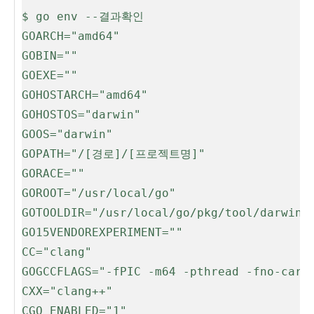
$ go env --결과확인
GOARCH="amd64"
GOBIN=""
GOEXE=""
GOHOSTARCH="amd64"
GOHOSTOS="darwin"
GOOS="darwin"
GOPATH="/[경로]/[프로젝트명]"
GORACE=""
GOROOT="/usr/local/go"
GOTOOLDIR="/usr/local/go/pkg/tool/darwin_
GO15VENDOREXPERIMENT=""
CC="clang"
GOGCCFLAGS="-fPIC -m64 -pthread -fno-care
CXX="clang++"
CGO_ENABLED="1"