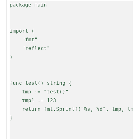
package main

import (

	"fmt"

	"reflect"

)

func test() string {

	tmp := "test()"

	tmp1 := 123

	return fmt.Sprintf("%s, %d", tmp, tmp1)

}
