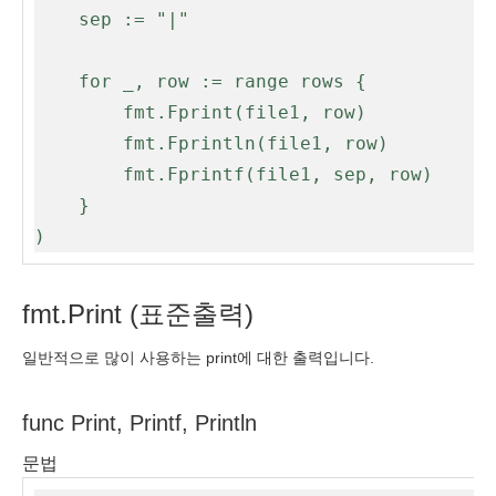
	sep := "|"

	for _, row := range rows { 

		fmt.Fprint(file1, row)

		fmt.Fprintln(file1, row)

		fmt.Fprintf(file1, sep, row)

	}

)
fmt.Print (표준출력)
일반적으로 많이 사용하는 print에 대한 출력입니다.
func Print, Printf, Println
문법