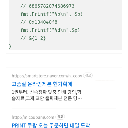
    // 6865782074686973
    fmt.Printf("%p\n", &p)
    // 0x1040e0f8
    fmt.Printf("%d\n",&p)
    // &{1 2}
}
https://smartstore.naver.com/h_copy
광고
고품질 온라인제본 현기획애드
당일발송! 단1권부터! 출발
1권부터! 신속정확 맞춤 인쇄 강의,학
습자료,교재,교안 출력제본 전문 당일
출고
http://m.coupang.com
광고
PRINT 쿠팡 오늘 주문하면 내일 도착