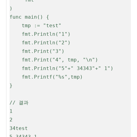
)

func main() {

	tmp := "test"

	fmt.Println("1")

	fmt.Println("2")

	fmt.Print("3")

	fmt.Print("4", tmp, "\n")

	fmt.Println("5"+" 34343"+" 1")

	fmt.Printf("%s",tmp)

}

// 결과

1

2

34test

5 34343 1
