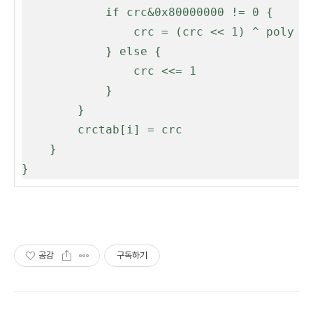
			if crc&0x80000000 != 0 {

				crc = (crc << 1) ^ poly

			} else {

				crc <<= 1

			}

		}

		crctab[i] = crc

	}

}
공감
구독하기