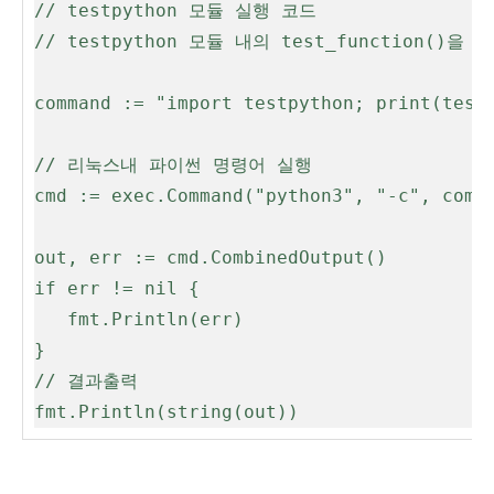
// testpython 모듈 실행 코드

// testpython 모듈 내의 test_function()을
command := "import testpython; print(testp
// 리눅스내 파이썬 명령어 실행

cmd := exec.Command("python3", "-c", comma
out, err := cmd.CombinedOutput()

if err != nil {

   fmt.Println(err)

}

// 결과출력

fmt.Println(string(out))