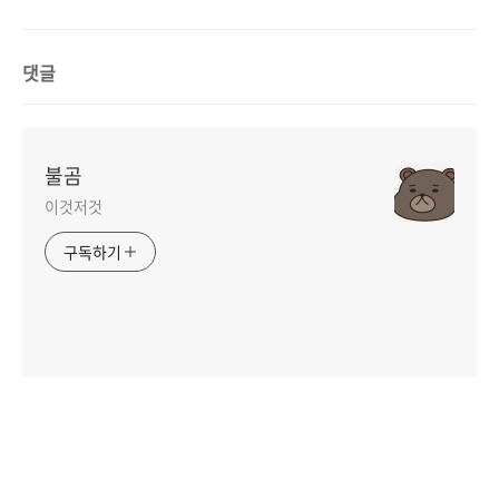
댓글
불곰
이것저것
구독하기