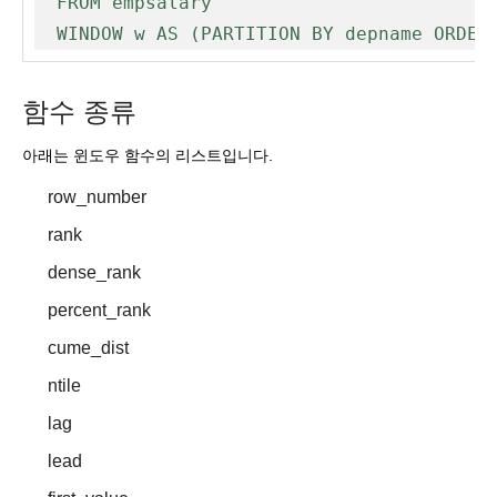
  FROM empsalary

  WINDOW w AS (PARTITION BY depname ORDER
함수 종류
아래는 윈도우 함수의 리스트입니다.
row_number
rank
dense_rank
percent_rank
cume_dist
ntile
lag
lead