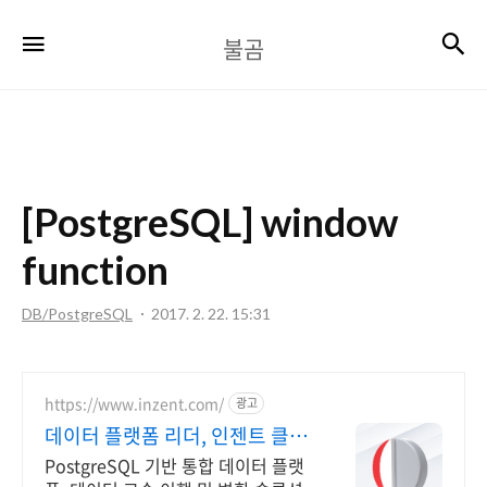
불
검
메뉴
불곰
곰
[PostgreSQL] window
function
DB/PostgreSQL
2017. 2. 22. 15:31
https://www.inzent.com/
광고
데이터 플랫폼 리더, 인젠트 클라
우드 최적화 DBMS
PostgreSQL 기반 통합 데이터 플랫