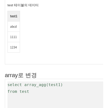
test 테이블의 데이터
test1
abcd
1111
1234
array로 변경
select array_agg(test1)

from test
