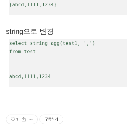
{abcd,1111,1234}
string으로 변경
select string_agg(test1, ',')

from test

abcd,1111,1234
1
구독하기