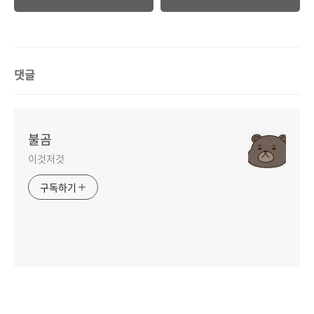
댓글
불곰
이것저것
구독하기