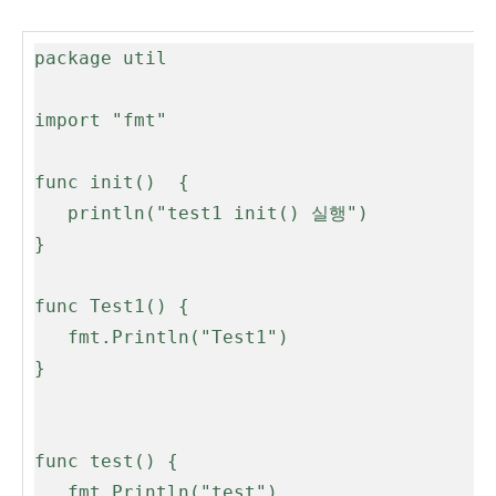
package util

import "fmt"

func init()  {

   println("test1 init() 실행")

}

func Test1() {

   fmt.Println("Test1")

}

func test() {

   fmt.Println("test")
