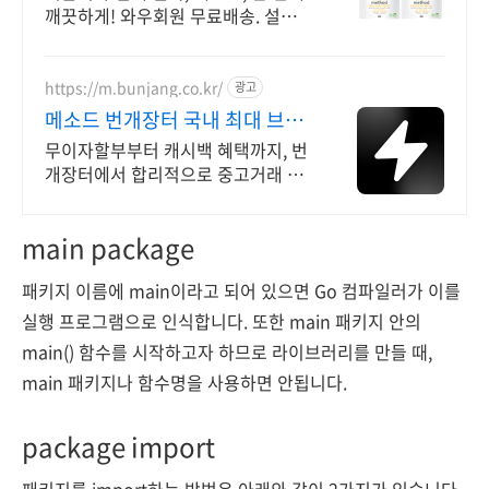
깨끗하게! 와우회원 무료배송. 설거지
후 끈적임 없는 상쾌함, 로켓배송으로
다음날 바로 경험하세요.
https://m.bunjang.co.kr/
광고
메소드 번개장터 국내 최대 브랜
드 중고거래
무이자할부부터 캐시백 혜택까지, 번
개장터에서 합리적으로 중고거래 하
세요 전국 각지에서 올라오는 전국구
최다 상품 매일 10만 개 이상의 신규
main package
상품 업로드
패키지 이름에 main이라고 되어 있으면 Go 컴파일러가 이를
실행 프로그램으로 인식합니다. 또한 main 패키지 안의
main() 함수를 시작하고자 하므로 라이브러리를 만들 때,
main 패키지나 함수명을 사용하면 안됩니다.
package import