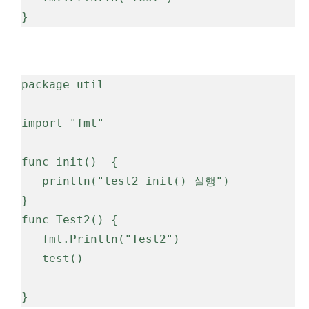
}
package util

import "fmt"

func init()  {

   println("test2 init() 실행")

}

func Test2() {

   fmt.Println("Test2")

   test()

}