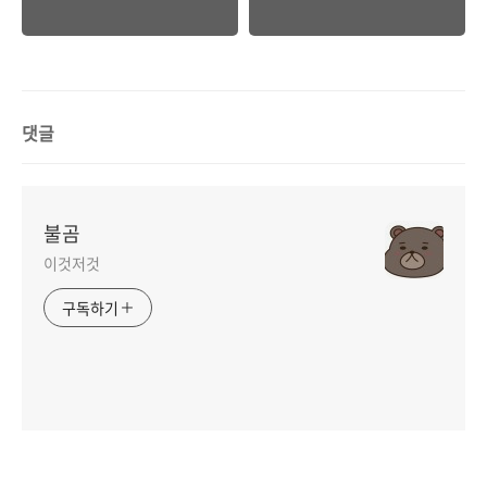
댓글
불곰
이것저것
구독하기