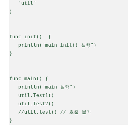
   "util"

)

func init()  {

   println("main init() 실행")

}

func main() {

   println("main 실행")

   util.Test1()

   util.Test2()

   //util.test() // 호출 불가

}