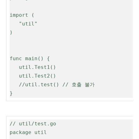
import (

   "util"

)

func main() {

   util.Test1()

   util.Test2()

   //util.test() // 호출 불가

}
// util/test.go

package util
