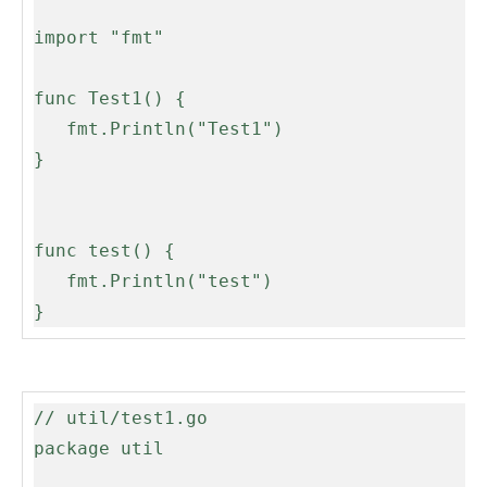
import "fmt"

func Test1() {

   fmt.Println("Test1")

}

func test() {

   fmt.Println("test")

}
// util/test1.go

package util
