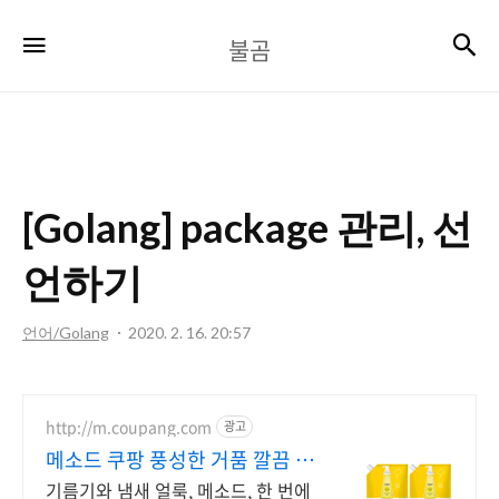
불
검
메뉴
불곰
곰
[Golang] package 관리, 선
언하기
언어/Golang
2020. 2. 16. 20:57
http://m.coupang.com
광고
메소드 쿠팡 풍성한 거품 깔끔 헹
굼
기름기와 냄새 얼룩, 메소드, 한 번에