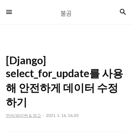
불
검
메뉴
불곰
곰
[Django]
select_for_update를 사용
해 안전하게 데이터 수정
하기
언어/파이썬 & 장고
2021. 5. 16. 16:20