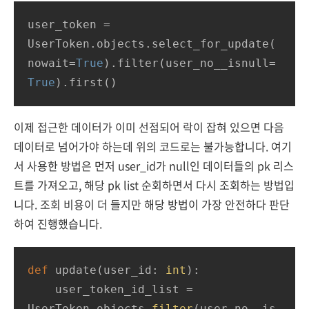
user_token
 = 
UserToken.objects.select_for_update(
nowait=
True
).filter(user_no__isnull=
True
).first()
이제 접근한 데이터가 이미 선점되어 락이 잡혀 있으면 다음
데이터로 넘어가야 하는데 위의 코드로는 불가능합니다. 여기
서 사용한 방법은 먼저 user_id가 null인 데이터들의 pk 리스
트를 가져오고, 해당 pk list 순회하면서 다시 조회하는 방법입
니다. 조회 비용이 더 들지만 해당 방법이 가장 안전하다 판단
하여 진행했습니다.
def
update
(
user_id: 
int
):
    user_token_id_list = 
UserToken.objects.
filter
(user_no__is