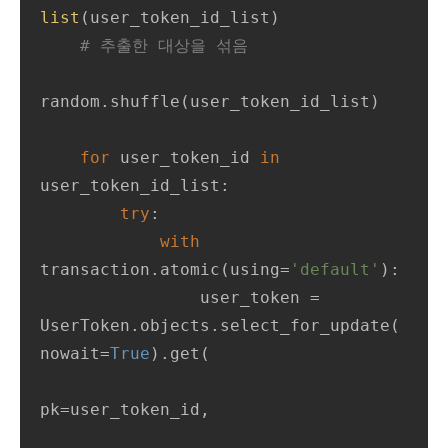
list
(user_token_id_list)

# 추출한 대상을 섞음
random.shuffle(user_token_id_list)

for
 user_token_id 
in
user_token_id_list:

try
:

with
transaction.atomic(using=
'default'
):

                user_token = 
UserToken.objects.select_for_update(
nowait=
True
).get(

pk=user_token_id,
