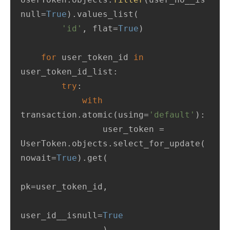
null=
True
).values_list(

'id'
, flat=
True
)

for
 user_token_id 
in
user_token_id_list:

try
:

with
transaction.atomic(using=
'default'
):

                user_token = 
UserToken.objects.select_for_update(
nowait=
True
).get(

pk=user_token_id,

user_id__isnull=
True
                )
