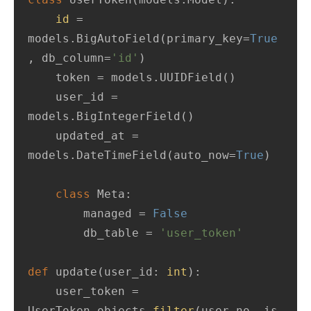
id
 = 
models.BigAutoField(primary_key=
True
, db_column=
'id'
)

    token = models.UUIDField()

    user_id = 
models.BigIntegerField()

    updated_at = 
models.DateTimeField(auto_now=
True
)

class
Meta
:
        managed = 
False
        db_table = 
'user_token'
def
update
(
user_id: 
int
):
    user_token = 
UserToken.objects.
filter
(user_no__is