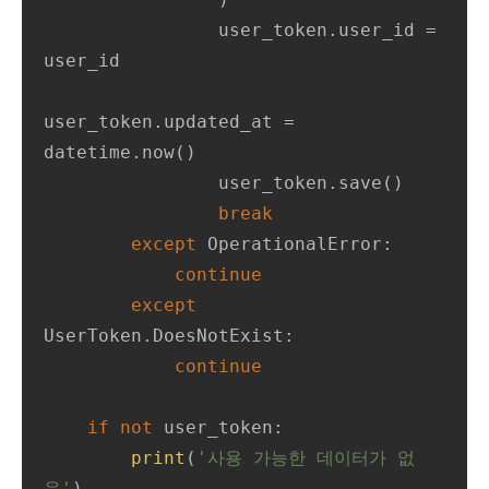
                user_token.user_id = 
user_id

user_token.updated_at = 
datetime.now()

                user_token.save()

break
except
 OperationalError:

continue
except
UserToken.DoesNotExist:

continue
if
not
 user_token:

print
(
'사용 가능한 데이터가 없
음'
)