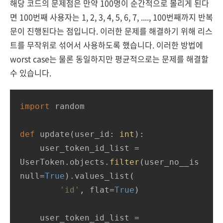
해당 코드의 문제점은 만약 100명이 순간적으로 몰리게 된다
면 100번째 사용자는 1, 2, 3, 4, 5, 6, 7, ...., 100번째까지 반복
문이 진행된다는 점입니다. 이러한 문제를 해결하기 위해 리스
트를 무작위로 섞어서 사용하도록 했습니다. 이러한 방법에
worst case는 물론 동일하지만 평균적으로는 문제를 해결할
수 있습니다.
import
 random

def
update
(
user_id: 
int
):
    user_token_id_list = 
UserToken.objects.
filter
(user_no__is
null=
True
).values_list(

'id'
, flat=
True
)

    user_token_id_list = 