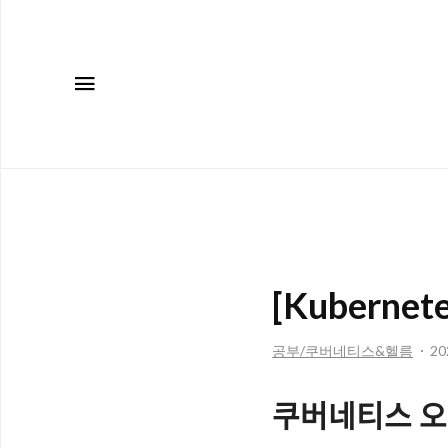
메뉴
[Kubern
공부/쿠버네티스&헬름
202
쿠버네티스 