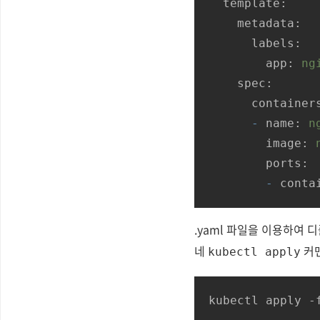
template:
metadata:
labels:
app:
ng
spec:
container
-
name:
n
image:
ports:
-
conta
.yaml 파일을 이용하여
네
커맨
kubectl apply
kubectl apply -