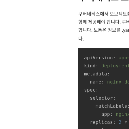
쿠버네티스에서 오브젝트를 
함께 제공해야 합니다. 쿠버
합니다. 보통은 정보를 .y
다.
apiVersion:
app
kind:
Deploymen
metadata:
name:
nginx-d
spec:
selector:
matchLabels
app:
ngin
replicas:
2
#