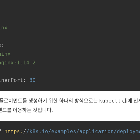
inx
s:
ginx
nginx:1.14.2
inerPort:
80
 디플로이먼트를 생성하기 위한 하나의 방식으로는
cli에 
kubectl
드를 이용하는 것입니다.
f 
https:
/
/k8s.io/examples
/application/deploym