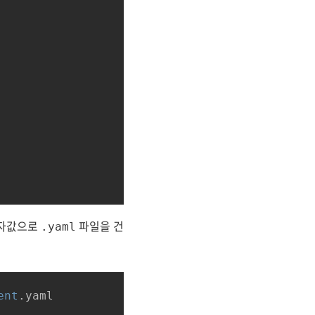
인자값으로
파일을 건
.yaml
ent
.yaml