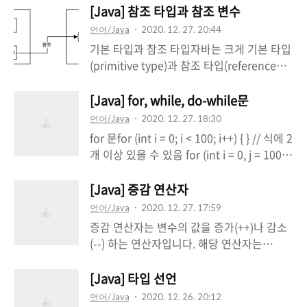
LOGIN_SUCCESS, LOGIN_FAILED // 세
장 순서와 물리적 저장 순서가 일치장점메모
[Java] 참조 타입과 참조 변수
미콜론 생략가능 } enum 타입은 참조타입이
리 공간이 연속적이여서 관리가 편리함인덱
언어/Java
2020. 12. 27. 20:44
기 때문에 null을 할당할 수 있습니
스를 사용해 검색이 빠름단점초기 크기 지정
기본 타입과 참조 타입자바는 크게 기본 타입
다.Member success =
(컴파일) 이후, 변경이 되지 않음만약 데이터
(primitive type)과 참조 타입(reference
Member.LOGIN_SUCCESS; Member
가 삭제된다면 빈 공간으로 남아있게 되어 낭
type)으로 분류됩니다. 데이터 타입기본 타
failed = null; 위 설명과 같이 enum 상수는
비가 생김예시int[] i = {1, 2, 3}; // 초기 선언
입참조 타입정수 타입 배열 타입byte열거 타
[Java] for, while, do-while문
각각이 객체로 생성이라서 힙 영역에 생성이
int[] i; i = new int[] {1, 2, 3}; // i = {1, 2, 3}
입char클래스short인터페이스int long 실
되고 메소드 영역에서 생..
언어/Java
2020. 12. 27. 18:30
은 컴파일 에러 발생 int[] i = new int[3]; //
수 타입 float double 논리 타입 boolean
for 문for (int i = 0; i < 100; i++) { } // 식에 2
초기값 0으로 5 크기의 배열 생성 i[0] = 1;
기본 타입은 실제 값을 변수에 저장하지만 참
개 이상 있을 수 있음 for (int i = 0, j = 100; i
i[1] = 2; int i[]; // C언어 스타일리스트동적
조 타입은 메모리의 주소값을 변수 안에 저장
< 100 && j < 100; i++, j++) { }while문int i
으로 크기 할당이 가능장점포인터가 다..
합니다.기본 타입 변수int a = 10; 참조 타입
= 10; while (i
[Java] 증감 연산자
변수String n = "abcd"; 메모리에서 이 변수
언어/Java
2020. 12. 27. 17:59
들이 갖는 값을 그림으로 표현하면 아래와 같
증감 연산자는 변수의 값을 증가(++)나 감소
습니다.메모리 사용 영역JVM은 운영체제에
(--) 하는 연산자입니다. 해당 연산자는
서 할당 받은 메모리 영역을 아래와 같이 구
++num이나 num++ 와 같이 사용되는데 차
분해서 사용합니다.메소드 영역메소드 영역
이는 아래와 같습니다. 연산자설명++ (또는 -
[Java] 타입 선언
은 JVM이 시작할 때 생성되고 모든 스레드가
-)피연산자다른 연산을 시작하기 전에 피연산
공유..
언어/Java
2020. 12. 26. 20:12