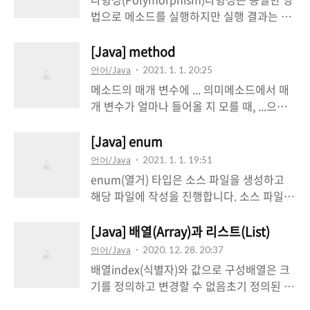
실체 클래스는 추상 클래스의 ㅁ든 특성을 물
법으로 메소드를 실행하지만 실행 결과는 다
려받고 추가적인 특성을 갖습니다.용도필드
양하게 나오도록 하는 성질입니다. 예를 들어
와 메소드의 이름 통일실체 클래스를 설계하
자동차가 타이어를 사용하는 방법은 동일하
[Java] method
는 사람이 여러 사람일 경우, 실체 클래스마
지만 어떤 타이어를 사용하느냐에 따라 성능
언어/Java
2021. 1. 1. 20:25
다 필드와 메소드가 제각기 다른 이름을 가질
이 달라질 수 있습니다.다형성을 구현하려면
메소드의 매개 변수에 ... 의미메소드에서 매
수 있습니다. 예를 들어 소유자의 이름을 저
메소드 재정의와 타입 변환이 필요합니다.자
개 변수가 얼마나 들어올 지 모를 때, ...으로
장하는 필드를 Telephone 클래스에서는
동 타입 변환자동 타입 변환은 클래스, 필드,
표현합니다.public void test(int... i) { i[0] //
owner라 하고 Smartphone 클래스에서는
매개 변수에서 발생합니다.클래스클래스의
1 } public void test1() { test(1); test(new
[Java] enum
user라 할 수 있습니다. 또한 전원을 켜는 메
변환은 상속 관계에 있는 클래스 사이에서도
int[] {1,2,3}); }return type이 void에서
소드를 turnOn()이나 powerOn()으로 지을
언어/Java
2021. 1. 1. 19:51
발생합니다. 자식은 부모 타입으로 자동 타입
return;의 의미return type이 void 에서
수도 ..
enum(열거) 타입은 소스 파일을 생성하고
변환이 가능합니다.자동 타입 변환[부모 타
return을 사용할 수 있는데 이 의미는 어떤
해당 파일에 작성을 진행합니다. 소스 파일이
입] 변수 = [자식타입]; public class Car { }
값을 반환하는 것이 아니라 해당 메소드를 바
나 enum 타입 이름은 관례적으로 단어의 첫
public class Volvo extends Car { } // 1
로 종료하는 의미입니다.public void test() {
글자는 대문자로 지정하고 enum의 상수는
[Java] 배열(Array)과 리스트(List)
Car volvo = new Volvo(); // 2 Volv..
int i = 0; while (true) { if (i == 5) return; //
전부 대문자로 연결하고 여러 단어는 언더바
언어/Java
2020. 12. 28. 20:37
i가 5인 경우, 해당 메소드를 빠져나감 i++; } }
(_)로 연결합니다. enum(열거) 타입은 아래
배열index(식별자)와 값으로 구성배열은 크
오버로딩클래스 내 같은 이름의 메소드를 여
와 같이 선언합니다.package
기를 정의하고 변경할 수 없음초기 정의된 크
러..
com.company; public enum Member {
기대로 연속된 메모리 공간을 가짐논리적 저