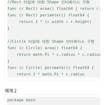
//Rect 타입에 대한 Shape 인터페이스 구현 

func (r Rect) area() float64 { return r.wi
func (r Rect) perimeter() float64 {

     return 2 * (r.width + r.height)

}

//Circle 타입에 대한 Shape 인터페이스 구현 

func (c Circle) area() float64 { 

    return math.Pi * c.radius * c.radius

}

func (c Circle) perimeter() float64 { 

    return 2 * math.Pi * c.radius
예제 2
package main
