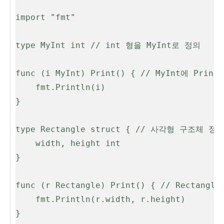
import "fmt"

type MyInt int // int 형을 MyInt로 정의

func (i MyInt) Print() { // MyInt에 Prin
	fmt.Println(i)

}

type Rectangle struct { // 사각형 구조체 정의
	width, height int

}

func (r Rectangle) Print() { // Rectang
	fmt.Println(r.width, r.height)

}
