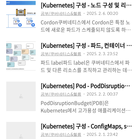
포트 레벨에서 트래픽 흐름을 제어하려면
거쳐 파드 내의 컨테이너 중 하나라도 실패로
[Kubernetes] 구성 - 노드 구성 및 리소스
을 가진 클러스터 역할을 정의할 수 있습니
Kubernetes NetworkPolicy를 고려할 수
종료되면 Succeeded 또는 Failed 단계 중
다.rules 필드를 ..
공부/쿠버네티스&헬름
2025. 2. 6. 00:20
있습니다. NetworkPolicy는 애플리케이션
하나를 거칩니다.개별 애플리케이션 컨테이
Cordon쿠버네티스에서 Cordon은 특정 노
중심의 구조로 파드가 네트워크 "엔터티"(일
너와 마찬가지로 파드는 비교적 일시적인(내
드에 새로운 파드가 스케줄되지 않도록 하는
반적인 "엔드포인트" 및 "서비스"와 같은
구성이 없는) 엔터티로 간주됩니다. 파드는
기능입니다. 노드를 유지보수하거나 문제를
Kubernetes 용어의 과용을 피하기 위해 "엔
생성되고 고유 ID(UID)가 할당되며 종료(재
해결하기 전에 해당 노드에서 실행 중인 파드
[Kubernetes] 구성 - 파드, 컨테이너 구
터티"라는 단어를 사용)와 어떻게 통신할 ..
시작 정책에 따름) 또는 삭제될 때까지 노드
들을 다른 노드로 안전하게 이동시키기 위해
공부/쿠버네티스&헬름
2025. 2. 3. 23:52
에서 실행되도록 예약됩니다. 만약 노드가 죽
사용됩니다.작동 방식Cordon 명령을 실행하
파드 label파드 label은 쿠버네티스에서 파
으면 해당 노드에서 실행 중이거나 실행 예정
면 해당 노드의 스케줄링 기능이 비활성화됩
드 및 다른 리소스를 조직하고 관리하는 데
인 파드는 삭제 대상으로 표시됩니다. 컨트롤
니다. 즉, 쿠버네티스 스케줄러는 Cordon된
사용되는 핵심 개념입니다. label은 키-값 쌍
플레인은 시간 초과 후 파드를 제거 대상으로
노드에 새로운 파드를 할당하지 않습니다. 또
으로 리소스에 연결되며, label selector를
[Kubernetes] Pod - PodDisruptionBud
표시합니다.파드 수명파드는 수명 주기 동안
한 Cordon은 이미 실행 중인 파드에는 영향
사용하여 다른 워크로드 리소스에서 분류하
단 한 번만 스케줄링됩니다. 특정 노드에 파
공부/쿠버네티스&헬름
2025. 2. 2. 00:37
을 주지 않습니다. 파드들은 계속해서 실행되
고 선택하는 데 활용됩니다. apiVersion:
드를 ..
PodDisruptionBudget(PDB)은
지만 새로운 파드는 해당 노드에 생성되지 않
v1kind: Podmetadata: name: my-app-
Kubernetes에서 고가용성 애플리케이션을
습니다.사용 시나리오노드 유지보수: 하드웨
pod labels: app: my-app env:
구축하기 위한 핵심 요소 중 하나입니다.
어 업그레이드, OS 패치, 커널 업데이트 등
production version: 1.0 tier:
PDB는 애플리케이션의 파드가 중단되는 상
[Kubernetes] 구성 - ConfigMaps, secre
노드 유지보수를 수행하기 전에 Cordon을
frontendspec: containers: - name: my-
황을 관리하고 최소한의 가용성을 보장하는
사용하여 새로운 파드가 해당 노드에 배포되
공부/쿠버네티스&헬름
2025. 2. 1. 23:42
app-container image: nginx:latest