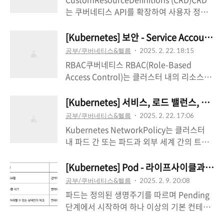
될까Helm은 쿠버네티스 애플리케이션의 배
는 쿠버네티스 API를 확장하여 사용자 정의
포와 관리를 단순화하고 효율적으로 만들어
리소스를 정의하는 메커니즘입니다. CRD를
주는 강력한 도구이기 때문입니다.Helm을
사용하면 사용자는 원하는 종류의 리소스를
[Kubernetes] 보안 - Service Account, 
사용하지 않고도 쿠버네티스의 배포나 관리
정의하고 해당 리소스에 대한 CRUD
공부/쿠버네티스&헬름
2025. 2. 22. 18:15
가 가능하지만 다음과 같이 번거로움이 있습
(Create, Read, Update, Delete) 작업을 수
RBAC쿠버네티스 RBAC(Role-Based
니다.구체적으로는 다음과 같습니다.복잡한
행할 수 있습니다. CRD는 쿠버네티스 API 서
Access Control)는 클러스터 내의 리소스에
쿠버네티스 애플리케이션 관리 단순화쿠버네
버에 등록되어 관리되며 kubectl과 같은 명
대한 접근 권한을 관리하는 메커니즘입니다.
티스 애플리케이션은 다양한 리소스(Pod,
령행 도구를 사용하여 상호 작용할 수 있습니
RBAC를 사용하면 사용자, 그룹 또는 서비스
[Kubernetes] 서비스, 로드 밸런스, 네트워킹 
Service, Deployment 등)로 구성되며, 이들
다.CRD를 사용하는 이유확장성: CRD를 사용
계정(Service Account)에 특정 역할(Role)
을 개별적으로 관리하는 것은 매우 복잡한데
공부/쿠버네티스&헬름
2025. 2. 22. 17:06
하면 쿠버네티스에 필요한 기능을 추가하여
을 부여하여 클러스터 리소스에 대한 접근 권
Helm은 이러한 리소스들을 차트(C..
Kubernetes NetworkPolicy는 클러스터
확장할 수 있습니다. 쿠버네티스 자체에는 없
한을 제한할 수 있습니다.역할 (Role), 클러스
내 파드 간 또는 파드과 외부 세계 간의 트래
는 기능을 CRD를 통해 정의하고 사용할 수
터 역할 (ClusterRole)역할은 특정 네임스페
픽 흐름을 IP 주소 또는 포트 레벨(OSI 3/4
있습니다.유연성: CRD는 사용자가 원하는 종
이스 내에서 리소스에 대한 접근 권한을 정의
계층)에서 제어하기 위한 규칙을 정의합니다.
[Kubernetes] Pod - 라이프사이클과 
류의 리소스를 자유롭게 정의할 수 있도록 지
합니다. 예를 들어 특정 네임스페이스의 파드
NetworkPolicy를 사용하려면 클러스터가
원합니다. 애플리케이..
공부/쿠버네티스&헬름
2025. 2. 9. 20:08
를 읽기 권한을 가진 역할을 정의할 수 있습
NetworkPolicy 시행을 지원하는 네트워크
파드는 정의된 생명주기를 따르며 Pending
니다.클러스터 역할은 클러스터 전체 범위의
플러그인을 사용해야 합니다.핵심은 TCP,
단계에서 시작하여 하나 이상의 기본 컨테이
리소스에 대한 접근 권한을 정의합니다. 예를
UDP, SCTP 프로토콜에 대해 IP 주소 또는
너가 정상적으로 시작되면 Running 단계를
들어 모든 네임스페이스의 파드를 읽기 권한