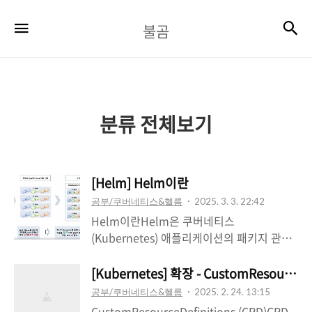
불
검
메뉴
불곰
곰
분류 전체보기
[Helm] Helm이란
공부/쿠버네티스&헬름
2025. 3. 3. 22:42
Helm이란Helm은 쿠버네티스
(Kubernetes) 애플리케이션의 패키지 관리
도구입니다. 복잡한 쿠버네티스 애플리케이
션을 쉽게 설치, 업그레이드, 관리할 수 있도
[Kubernetes] 확장 - CustomResourceDe
록 도와주며, 쿠버네티스 환경에서의 소프트
공부/쿠버네티스&헬름
2025. 2. 24. 13:15
웨어 배포를 간소화합니다.왜 Helm을 써야
CustomResourceDefinitions (CRD)CRD